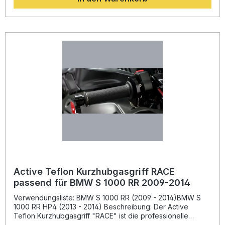
können.Durch die spezielle Teflonbeschichtung und die
präzise Verarbeitung bietet der Gasgriff ein extrem
direktes und feinfühliges Ansprechverhalten bei minimaler
Reibung. Selbst kleinste Gasbewegungen werden sauber
und kontrolliert umgesetzt – ideal für perfekte
Gasdosierung in jeder Fahrsituation. Das Kurzhub-System
verkürzt den Drehweg deutlich und steigert dadurch
Beschleunigung und Kontrolle, insbesondere in sportlichen
Anwendungen. 3 verschiedene Übersetzungen für
optimale Anpassung an den Fahrstil Teflonbeschichtete
Komponenten für minimale Reibung und präzises Gasgefühl
Komplettes Set inklusive Kabeln und Racinggriffen
Hochwertige Verarbeitung – entwickelt für den
professionellen Rennsport Passt anstelle des
Seriengasgriffes, einfache Montage Lieferumfang: Active
Teflon Kurzhubgasgriff 3 Übersetzungsräder (40 mm / 42
mm / 44 mm) Kabelsatz 2 Racinggriffe (links und rechts,
schwarz) Montageteile
Active Teflon Kurzhubgasgriff RACE
passend für BMW S 1000 RR 2009-2014
Verwendungsliste: BMW S 1000 RR (2009 - 2014)BMW S
1000 RR HP4 (2013 - 2014) Beschreibung: Der Active
Teflon Kurzhubgasgriff "RACE" ist die professionelle
Lösung für anspruchsvolle Fahrerinnen und Fahrer, die