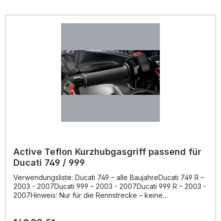
Beschichtung reduziert die Reibung erheblich und
ermöglicht eine besonders feine Dosierung selbst kleinster
Gasbewegungen. Dank perfekter Verarbeitung ist dieser
Kurzhubgasgriff ideal für den Einsatz auf der Rennstrecke
geeignet.Hinweis: Nur für die Rennstrecke! Ohne
Straßenzulassung. Racing-Performance bekannt aus
Supersport-, Superbike- und Moto2-WM Drei
verschiedene Übersetzungen (40/42/44 mm) für
individuelle Abstimmung Teflonbeschichtung für minimale
Reibung und präzise Gasannahme Komplettes Set inklusive
Griffen und Montageteilen Alle Komponenten auch einzeln
als Ersatzteile erhältlich Lieferumfang: Kurzhubgasgriff-Set
Drei Übersetzungsräder (40 / 42 / 44 mm) Zugkabel
Racing-Griffe (links und rechts, schwarz) Alle notwendigen
Montageteile
Active Teflon Kurzhubgasgriff passend für
Ducati 749 / 999
Verwendungsliste: Ducati 749 – alle BaujahreDucati 749 R –
2003 - 2007Ducati 999 – 2003 - 2007Ducati 999 R – 2003 -
2007Hinweis: Nur für die Rennstrecke – keine
Straßenzulassung. Beschreibung: Der Active Teflon
Kurzhubgasgriff ist ein professionelles Racing-Produkt, das