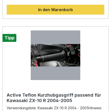
ermöglicht er eine exakte Dosierung des Gases mit
minimaler Reibung. Das Set wurde für den Einsatz auf der
In den Warenkorb
Rennstrecke entwickelt und bietet Spitzenleistung für
anspruchsvolle Fahrerinnen und Fahrer.Der Kurzhubgasgriff
bietet die Möglichkeit, drei verschiedene Übersetzungen
zu verwenden (40 / 42 / 44 mm), wodurch Sie das
Ansprechverhalten optimal an Ihren individuellen Fahrstil
anpassen können. Dank seiner hochwertigen Materialien
und der präzisen Fertigung sorgt er für eine direkte
Tipp
Gasannahme und verbessertes Fahrverhalten bei jedem
Einsatz.Hinweis: Nur für die Rennstrecke geeignet. Keine
Straßenzulassung. Drei Übersetzungsverhältnisse (40 / 42 /
44 mm) für individuelle Anpassung Teflon-beschichtetes
System für minimalen Reibungswiderstand Komplettset mit
hochwertigen Racing Griffen und Kabeln Präzise
Verarbeitung für maximale Kontrolle und Performance Ideal
für den professionellen Rennsporteinsatz entwickelt
Lieferumfang: Kurzhubgasgriff-Set Kabelsatz Zwei
schwarze Racing-Griffe (links und rechts) Drei
Übersetzungsräder (40 / 42 / 44 mm) Alle erforderlichen
Montageteile
Active Teflon Kurzhubgasgriff passend für
Kawasaki ZX-10 R 2004-2005
Verwendungsliste: Kawasaki ZX-10 R 2004 - 2005Hinweis: