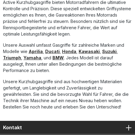
Active Kurzhubgasgriffe bieten Motorradfahrern die ultimative
Montageteile, Kabel sowie Racing-Griffe in Schwarz. Der
Durchmesser der Übersetzungsräder beträgt 40, 42 und
Kontrolle und Präzision. Diese speziell entwickelten Griffsysteme
44 mm. Rennsport-erprobter Kurzhubgasgriff mit
ermöglichen es Ihnen, die Gasreaktionen Ihres Motorrads
Teflonbeschichtung Drei Übersetzungen (40 / 42 / 44 mm)
präzise und fehlerfrei zu steuern. Besonders nützlich sind sie für
zur individuellen Anpassung Extrem niedrige Reibung für
Rennsportbegeisterte und erfahrene Fahrer, die Wert auf
präzise Gasannahme Komplettes Set inklusive Kabel und
optimale Leistungsfähigkeit legen.
Racing-Griffen Höchste Qualität und Verarbeitung aus dem
professionellen Motorrad-Rennsport Lieferumfang:
Unsere Auswahl umfasst Gasgriffe für zahlreiche Marken und
Kurzhubgasgriff-Set inklusive Kabel Schwarze Racing-
Griffe (links und rechts) Drei Übersetzungsräder (40 / 42 /
Modelle wie
Aprilia
,
Ducati
,
Honda
,
Kawasaki
,
Suzuki
,
44 mm) Alle benötigten Montageteile
Triumph
,
Yamaha
, und
BMW
. Jedes Modell ist darauf
ausgelegt, Ihnen unter allen Bedingungen die bestmögliche
Performance zu bieten.
Unsere Kurzhubgasgriffe sind aus hochwertigen Materialien
gefertigt, um Langlebigkeit und Zuverlässigkeit zu
gewährleisten. Sie sind die bevorzugte Wahl für Fahrer, die die
Technik ihrer Maschine auf ein neues Niveau heben wollen.
Bestellen Sie noch heute und erleben Sie den Unterschied!
Kontakt