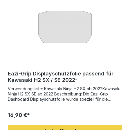
Langlebiger Schutz gegen Kratzer und Verschmutzungen
Lieferumfang: 1x Eazi-Grip Dashboard Displayschutzfolie
passend für Yamaha YZF-R 125 / MT-125 ab 2023
Montageanleitung
Eazi-Grip Displayschutzfolie passend für
Kawasaki H2 SX / SE 2022-
Verwendungsliste: Kawasaki Ninja H2 SX ab 2022Kawasaki
Ninja H2 SX SE ab 2022 Beschreibung: Die Eazi-Grip
Dashboard Displayschutzfolie wurde speziell für die
Kawasaki H2 SX und H2 SX SE ab dem Baujahr 2022
entwickelt. Das hochwertige Material ist kratzfest und
16,90 €*
schützt das empfindliche Display zuverlässig vor Kratzern,
Staub und Fingerabdrücken. Durch die präzise Passform
bleibt die Bildschirmtransparenz vollständig erhalten,