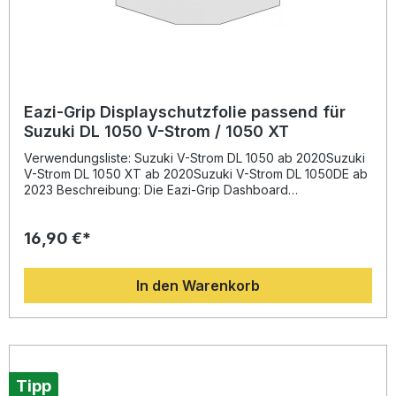
Eazi-Grip Displayschutzfolie passend für
Suzuki DL 1050 V-Strom / 1050 XT
Verwendungsliste: Suzuki V-Strom DL 1050 ab 2020Suzuki
V-Strom DL 1050 XT ab 2020Suzuki V-Strom DL 1050DE ab
2023 Beschreibung: Die Eazi-Grip Dashboard
Displayschutzfolie bietet optimalen Schutz für das
empfindliche Display Ihres Motorrads. Hergestellt aus
16,90 €*
hochwertigem, kratzfestem Material bewahrt die Folie das
Cockpit zuverlässig vor Beschädigungen, Flecken und
sichtbaren Gebrauchsspuren. Die präzise Passform
In den Warenkorb
garantiert eine einfache Montage ohne Blasenbildung und
sichert eine klare, unverfälschte Ablesbarkeit des Displays.
Mit der beiliegenden, detaillierten Montageanleitung
gelingt die Anbringung schnell und unkompliziert. Ideal für
anspruchsvolle Fahrerinnen und Fahrer, die Wert auf
langfristigen Werterhalt und ein gepflegtes
Erscheinungsbild legen. Hochwertige, kratzfeste
Tipp