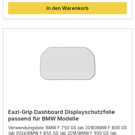
Lesbarkeit Ihres Dashboards und trägt dazu bei, den Wert
In den Warenkorb
Ihres Motorrads langfristig zu erhalten.Das Schutz-Kit
wurde speziell passend für CF Moto 450 MT und 450 NK
Modelle ab Baujahr 2024 entwickelt. Mit der einfachen
Montageanleitung lässt sich die Folie präzise aufbringen,
ohne Blasen oder Rückstände zu hinterlassen. Ideal für
Fahrer, die Ihr Display dauerhaft vor
Alltagsbeanspruchungen schützen möchten. Kratzfestes,
langlebiges Material für dauerhaften Schutz
Maßgeschneidertes Design passend für CF Moto 450 MT /
NK ab 2024 Einfache Montage mit detaillierter Anleitung
Schützt das Display zuverlässig vor Schmutz und Flecken
Hohe Transparenz und perfekte Passform Lieferumfang:
Eazi-Grip Dashboard Displayschutzfolie (passgenau
zugeschnitten) Detaillierte Montageanleitung
Eazi-Grip Dashboard Displayschutzfolie
passend für BMW Modelle
Verwendungsliste: BMW F 750 GS (ab 2018)BMW F 800 GS
(ab 2024)BMW F 850 GS (ab 2018)BMW F 900 GS (ab