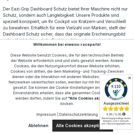
Fahrzeugs. Kratzfeste Schutzfolie für langlebigen
Der Eazi-Grip Dashboard Schutz bietet Ihrer Maschine nicht nur
Displayschutz Maßgeschneiderte Passform passend für
Triumph Trident 660 & Speed Twin 900|1200 Klares,
Schutz, sondern auch Langlebigkeit. Unsere Produkte sind
unauffälliges Design für optimale Sicht Einfache Montage
speziell konzipiert, um Ihr Cockpit vor Kratzern und Verschleiß
mit mitgelieferten Anweisungen Verbessert langfristig den
zu bewahren. Erhältlich für eine Vielzahl von Marken, stellt der
Werterhalt des Motorrads Lieferumfang: Eazi-Grip
Dashboard Schutz sicher, dass das originale Erscheinungsbild
Dashboard Displayschutz-Kit Detaillierte Montageanleitung
unberührt bleibt und die Funktionalität verbessert wird.
Willkommen bei eiweiss-raceparts!
Mit spezifischen Anpassungen für Motorradmarken wie
Aprilia
,
Diese Website benutzt Cookies, die für den technischen Betrieb
BMW
,
Ducati
, und
Honda
erhalten Sie passgenaue Produkte,
der Website erforderlich sind und stets gesetzt werden. Andere
die sich mühelos integrieren lassen. Die robusten Materialien
Cookies, die den Nutzungskomfort dieser Website erhöhen,
bieten nicht nur Schutz, sondern auch einfachen Zugang zu
Cookies von dritten, die dem Marketing- und Tracking-Zwecken
allen Bedienelementen.
dienen oder die Interaktion mit anderen Websites und sozialen
✕
Netzwerken vereinfachen sollen, werden nur mit Ihrer Zustimmung
Unsere Auswahl umfasst weiterhin Optionen für
Kawasaki
,
gesetzt. Sie können die
Cookie-Einstellungen
ändern oder Ihr
Einverständnis erteilen, dass alle genannten Cookies gesetzt
Suzuki
,
Triumph
, und
Yamaha
. Egal, ob Sie auf der Straße
werden dürfen, indem Sie auf
"Alle Cookies akzeptieren"
oder der Rennstrecke unterwegs sind, der Eazi-Grip Dashboard
klicken.
Schutz bietet Ihnen den nötigen Schutz und hält Ihr Motorrad
stets in Topform. Erleben Sie die perfekte Kombination aus Stil
Impressum
|
Datenschutzerklärung
und Funktionalität mit unserer breiten Angebotspalette.
Ablehnen
Alle Cookies akzeptieren