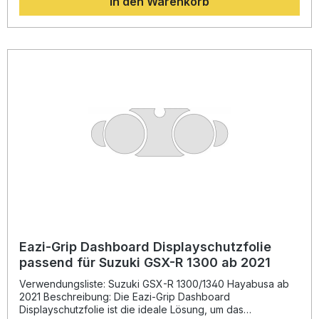
In den Warenkorb
sodass alle Anzeigen und Informationen klar erkennbar
sind.Dank der beiliegenden, detaillierten Montageanleitung
lässt sich die Displayschutzfolie schnell und unkompliziert
aufbringen. Dieses Schutz-Kit ist ideal für Fahrerinnen und
Fahrer, die Wert auf langlebigen Schutz und ein gepflegtes
Erscheinungsbild ihres Motorrads legen. Perfekte Passform
für Kawasaki H2 SX / SE ab 2022 Kratzfestes,
transparentes Material für maximale Haltbarkeit Einfache
Montage dank detaillierter Anleitung Erhält die volle
Ablesbarkeit des Displays Schützt zuverlässig vor Staub,
Schmutz und Fingerabdrücken Lieferumfang: Eazi-Grip
Dashboard Displayschutzfolie Detaillierte Montageanleitung
Eazi-Grip Dashboard Displayschutzfolie
passend für Suzuki GSX-R 1300 ab 2021
Verwendungsliste: Suzuki GSX-R 1300/1340 Hayabusa ab
2021 Beschreibung: Die Eazi-Grip Dashboard
Displayschutzfolie ist die ideale Lösung, um das