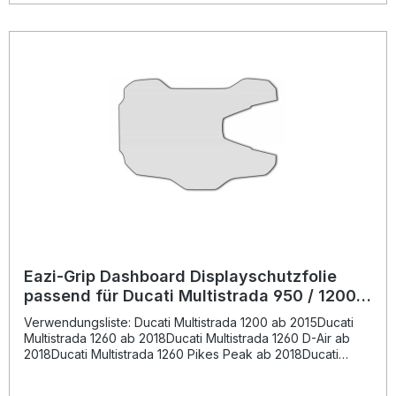
eine klare und dauerhafte Sicht auf Ihr Display – auch bei
Sonneneinstrahlung oder häufiger Nutzung. Detaillierte
Anweisungen erleichtern Ihnen die Installation und
gewährleisten eine perfekte Platzierung. Hochwertiges,
kratzfestes Material für optimalen Displayschutz
Maßgeschneiderte Passform für präzisen Sitz Einfache,
blasenfreie Montage mit detaillierter Anleitung Schützt
dauerhaft vor Kratzern, Staub und Schmutz Klares Sichtbild
und lange Haltbarkeit Lieferumfang: Eazi-Grip Dashboard
Displayschutzfolie Detaillierte Montageanleitung
Eazi-Grip Dashboard Displayschutzfolie
passend für Ducati Multistrada 950 / 1200 /
1260 / V2
Verwendungsliste: Ducati Multistrada 1200 ab 2015Ducati
Multistrada 1260 ab 2018Ducati Multistrada 1260 D-Air ab
2018Ducati Multistrada 1260 Pikes Peak ab 2018Ducati
Multistrada 950 ab 2017Ducati Multistrada V2 2022 - 2024
Beschreibung: Die Eazi-Grip Dashboard Displayschutzfolie