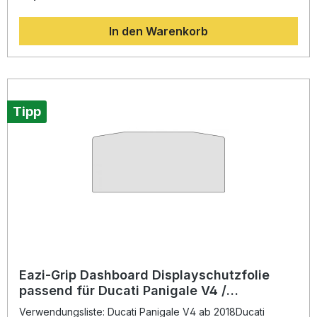
650 ab 2020Kawasaki Z 7 Hybrid ab 2024Kawasaki Z 900
ab 2020Kawasaki Z e-1 ab 2024Kawasaki Z e-1 Sport ab
In den Warenkorb
2024Kawasaki Z H2 ab 2020Kawasaki ZX-10 R ab
2021Kawasaki ZX-10 RR ab 2021Kawasaki ZX-4 RR ab
2024Kawasaki ZX-6 R 636 ab 2023 Beschreibung: Die Eazi-
Grip Dashboard Displayschutzfolie ist der ideale Schutz für
das empfindliche Display Ihres Motorrads. Gefertigt aus
hochwertigem, kratzfestem Material, bewahrt sie das
Dashboard dauerhaft vor Abnutzung, Kratzern und
Tipp
Fingerabdrücken. Durch die präzise Passform für Kawasaki
Modelle lässt sich die Schutzfolie einfach anbringen und
sorgt für eine klare, störungsfreie Sicht auf alle
Anzeigeelemente. Die beiliegende Anleitung unterstützt Sie
bei einer exakten Positionierung, um Blasenbildung und
Fehlausrichtung zu vermeiden. Hochwertiges, kratzfestes
Material für optimalen Displayschutz Perfekte Passform für
Kawasaki Motorräder Einfache Montage mit beiliegender
Anleitung Schützt langfristig vor Kratzern, Schmutz und UV-
Strahlung Klare Sicht und unverfälschte Displayanzeige
Lieferumfang: Eazi-Grip Dashboard Displayschutzfolie
(modellabhängig zugeschnitten) Montageanleitung
Eazi-Grip Dashboard Displayschutzfolie
passend für Ducati Panigale V4 /
Streetfighter V4 / XDiavel V4
Verwendungsliste: Ducati Panigale V4 ab 2018Ducati