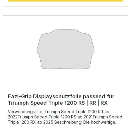
Sicht und behält die ursprüngliche Helligkeit des Displays
bei. Dank der präzisen Passform lässt sich der
Displayschutz einfach und blasenfrei anbringen. Im
Lieferumfang sind detaillierte Anleitungsschritte enthalten,
sodass Sie den Schutzfilm sicher und sauber montieren
können. Ein unverzichtbares Zubehör für Ihr Motorrad, um
langfristig den Wert und die Optik Ihres Dashboards zu
erhalten. Passgenaues Schutz-Kit für perfekt angepasste
Montage Kratzfestes, transparentes Premium-Material
Erhalt der Displayhelligkeit und Lesbarkeit Einfache und
rückstandsfreie Montage Schutz vor Kratzern, Staub und
Fingerabdrücken Lieferumfang: 1x Eazi-Grip Dashboard
Displayschutzfolie Montageanleitung
Eazi-Grip Displayschutzfolie passend für
Triumph Speed Triple 1200 RS | RR | RX
Verwendungsliste: Triumph Speed Triple 1200 RR ab
2022Triumph Speed Triple 1200 RS ab 2021Triumph Speed
Triple 1200 RX ab 2025 Beschreibung: Die hochwertige
Eazi-Grip Displayschutzfolie bietet besten Schutz für das