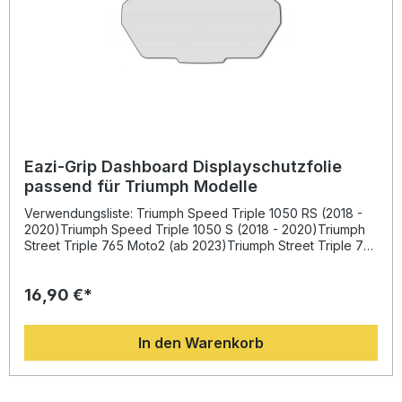
Eazi-Grip Dashboard Displayschutzfolie
passend für Triumph Modelle
Verwendungsliste: Triumph Speed Triple 1050 RS (2018 -
2020)Triumph Speed Triple 1050 S (2018 - 2020)Triumph
Street Triple 765 Moto2 (ab 2023)Triumph Street Triple 765
R (ab 2017)Triumph Street Triple 765 RS (ab 2017)Triumph
Street Triple 765 S (ab 2017)Triumph Tiger 850 Sport (ab
16,90 €*
2021)Triumph Tiger Explorer 1200 (2018 - 2021)
Beschreibung: Die Eazi-Grip Dashboard Displayschutzfolie
bietet optimalen Schutz für empfindliche Motorrad-
In den Warenkorb
Displays. Das maßgeschneiderte Schutz-Kit besteht aus
hochwertigem, kratzfestem Material und wurde speziell
entwickelt, um das Dashboard dauerhaft vor Kratzern,
Staub und Schmutz zu bewahren. Dank präziser Passform