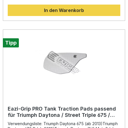
bieten diese Pads ein Höchstmaß an Kontrolle, Komfort und
In den Warenkorb
Halt. Dank der nur 1 mm starken Struktur aus robustem PVC
überzeugt das Pad durch seine langlebige, abriebfeste
Oberfläche und sein schlankes Design. Die strukturierte
Oberfläche ermöglicht Ihnen eine optimale Haftung beim
Beschleunigen und Anbremsen, wodurch
Körperbewegungen spürbar reduziert und lange Fahrten
deutlich angenehmer werden. Durch die selbstklebende
Tipp
Rückseite lassen sich die Pads einfach montieren und
rückstandslos wieder entfernen – ohne den Lack zu
beschädigen. Extrem dünnes 1 mm Profil für perfekte
Integration am Tank Maximaler Grip und Kontrolle bei
sportlicher Fahrweise Reduziert Ermüdung und verbessert
Fahrstabilität Einfache Montage mit hochfester Klebeschicht
Wahlweise in Schwarz oder transparent erhältlich
Lieferumfang: 1 Satz Tank Traction Pads (linke und rechte
Seite) Farbe: Schwarz oder transparent
Eazi-Grip PRO Tank Traction Pads passend
für Triumph Daytona / Street Triple 675 /
765 (2013–2022)
Verwendungsliste: Triumph Daytona 675 (ab 2013)Triumph