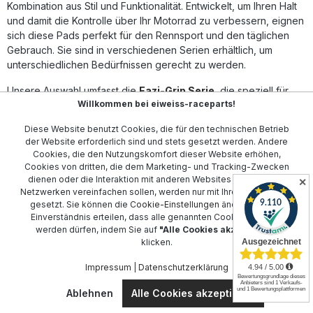
Klebeschicht Abriebfest und leicht zu reinigen Universal
Kombination aus Stil und Funktionalität. Entwickelt, um Ihren Halt
verwendbar – individuell zuschneidbar für jede Tankform
und damit die Kontrolle über Ihr Motorrad zu verbessern, eignen
Lieferumfang: 2x Eazi-Grip EVO Tank Traction Pads
sich diese Pads perfekt für den Rennsport und den täglichen
(Universalgröße 300 x 150 mm)
Gebrauch. Sie sind in verschiedenen Serien erhältlich, um
unterschiedlichen Bedürfnissen gerecht zu werden.
Unsere Auswahl umfasst die
Eazi-Grip Serie
, die speziell für
Willkommen bei eiweiss-raceparts!
maximale Haltbarkeit und Komfort konzipiert ist. Für diejenigen,
die eine individuelle Anpassung wünschen, bietet die
Eazi-Grip
Diese Website benutzt Cookies, die für den technischen Betrieb
Wrap Serie
eine flexible und dennoch belastbare Lösung.
der Website erforderlich sind und stets gesetzt werden. Andere
Diese Produktlinien stellen sicher, dass Ihre Fahrt nicht nur
Cookies, die den Nutzungskomfort dieser Website erhöhen,
sicherer, sondern auch angenehmer wird. Hochwertige
Cookies von dritten, die dem Marketing- und Tracking-Zwecken
Materialien und präzise Fertigungstechniken garantieren
dienen oder die Interaktion mit anderen Websites und sozialen
✕
Netzwerken vereinfachen sollen, werden nur mit Ihrer Zustimmung
Langlebigkeit und Leistung.
gesetzt. Sie können die
Cookie-Einstellungen
ändern oder Ihr
Einverständnis erteilen, dass alle genannten Cookies gesetzt
werden dürfen, indem Sie auf
"Alle Cookies akzeptieren"
Kontakt
klicken.
Impressum
|
Datenschutzerklärung
Kundenservice
Ablehnen
Alle Cookies akzeptieren
Informationen