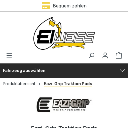
Trustami Bewertung – 4,9 von 5 Sternen
Bequem zahlen
alt springen
Fahrzeug auswählen
Produktübersicht
Eazi-Grip Traktion Pads