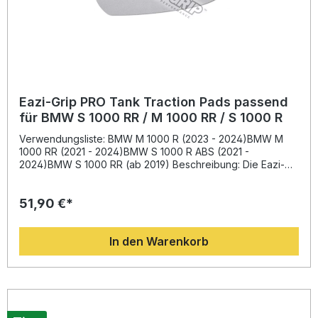
Eazi-Grip PRO Tank Traction Pads passend
für BMW S 1000 RR / M 1000 RR / S 1000 R
Verwendungsliste: BMW M 1000 R (2023 - 2024)BMW M
1000 RR (2021 - 2024)BMW S 1000 R ABS (2021 -
2024)BMW S 1000 RR (ab 2019) Beschreibung: Die Eazi-
Grip PRO Tank Traction Pads stellen die Weiterentwicklung
der bewährten Eazi-Grip Tank Pads dar. Entwickelt in
51,90 €*
Zusammenarbeit mit führenden Teams der britischen
Superbike-Meisterschaft (BSB), bieten die Pads höchste
Qualität und Funktionalität. Dank ihrer nur 1 mm dünnen
In den Warenkorb
Bauweise überzeugen sie durch eine elegante Optik und
optimalen Halt. Sie verbessern die Fahrzeugkontrolle beim
Anbremsen und Beschleunigen sowie die Stabilität in
Kurven. Das ermöglicht ein deutlich entspannteres und
präziseres Fahren. Jedes Set besteht aus passgenau
vorgeschnittenen Klebepads, die speziell für die
genannten BMW Modelle gefertigt wurden. Die