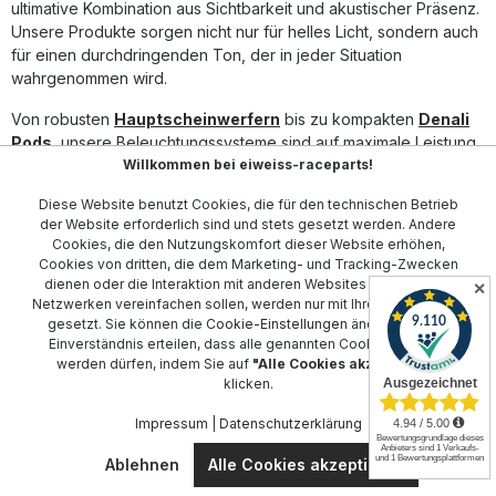
Lieferumfang: 1x Denali Zusatzscheinwerferhalterung
ultimative Kombination aus Sichtbarkeit und akustischer Präsenz.
Montagematerial Montageanleitung
Unsere Produkte sorgen nicht nur für helles Licht, sondern auch
für einen durchdringenden Ton, der in jeder Situation
wahrgenommen wird.
Von robusten
Hauptscheinwerfern
bis zu kompakten
Denali
Pods
, unsere Beleuchtungssysteme sind auf maximale Leistung
Willkommen bei eiweiss-raceparts!
ausgelegt. Ergänzen Sie Ihr Sicherheitssetup mit dem
Smart
Controller
für einfache Steuerung und Integration.
Diese Website benutzt Cookies, die für den technischen Betrieb
der Website erforderlich sind und stets gesetzt werden. Andere
Unsere
Kabelsätze
und
Hupe-Befestigungen
wurden
Cookies, die den Nutzungskomfort dieser Website erhöhen,
entwickelt, um die Montage und Anpassung an Ihr Motorrad zu
Cookies von dritten, die dem Marketing- und Tracking-Zwecken
erleichtern. Für optimalen Schutz sorgen
Denali Abdeckungen
dienen oder die Interaktion mit anderen Websites und sozialen
✕
und
Linsen-Sets
, die sich ideal mit Ihren bestehenden
Netzwerken vereinfachen sollen, werden nur mit Ihrer Zustimmung
Komponenten integrieren lassen.
gesetzt. Sie können die
Cookie-Einstellungen
ändern oder Ihr
Einverständnis erteilen, dass alle genannten Cookies gesetzt
Die innovative Technologie von Denali, einschließlich
DialDim
werden dürfen, indem Sie auf
"Alle Cookies akzeptieren"
klicken.
Controller
und
Schalter-Controller
, ermöglicht Ihnen, die
Kontrolle in der Hand zu behalten und die Sicherheit auf ein
Impressum
|
Datenschutzerklärung
neues Level zu heben. Vertrauen Sie auf Denali, um bei jeder
Fahrt sichtbar und sicher zu sein.
Ablehnen
Alle Cookies akzeptieren