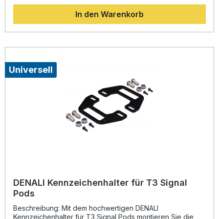
präzisen Passform und der robusten, pulverbeschichteten
In den Warenkorb
Stahlkonstruktion lässt sich die Hupe an der optimalen
Position am Motorrad befestigen. Das Befestigungskit sorgt
für eine sichere, langlebige Installation und integriert sich
nahtlos in das Design Ihres Motorrads. Passgenaue
Halterung aus pulverbeschichtetem Stahl Ideal abgestimmt
auf die DENALI SoundBomb Dual-Tone Air Horn Stabile und
vibrationsarme Montageposition Einfache Installation mit
Universell
allen notwendigen Befestigungsteilen Langlebig und
korrosionsbeständig Lieferumfang: 1x SoundBomb
Befestigungshalter aus Stahl 1x Befestigungsset
(Schrauben, Muttern, Unterlegscheiben)
DENALI Kennzeichenhalter für T3 Signal
Pods
Beschreibung: Mit dem hochwertigen DENALI
Kennzeichenhalter für T3 Signal Pods montieren Sie die