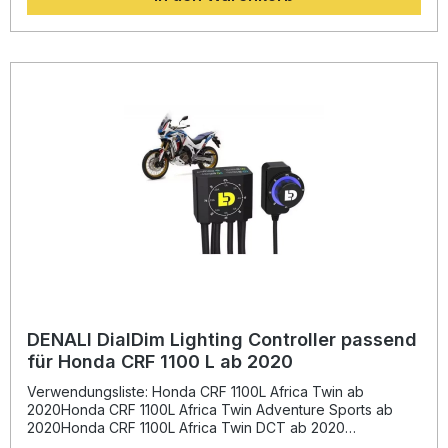
stabil und langlebig hinter dem Zylinderkopf sowie mittig
unter der Verkleidungsstrebe. Das neu konstruierte
Halterungsdesign (DENHMT.07.11001) ersetzt das
Vorgängermodell (DENHMT.07.10700) und ermöglicht eine
präzise Ausrichtung der Hupenkomponenten. Dadurch wird
das Risiko einer Fehlmontage ausgeschlossen und der
maximale Abstand zur Aufhängung erzielt. Die zwei M8-
Befestigungspunkte und die Indexierlasche garantieren,
dass sich die Akustikeinheit nach der Installation nicht
verdrehen kann – ein entscheidender Vorteil für eine
sichere, dauerhafte Befestigung. Fahrzeugspezifische
Passform für perfekte Integration Robuste,
pulverbeschichtete Stahlkonstruktion Einfache Montage mit
präzisen M8-Befestigungspunkten Verbessertes Design für
optimalen Abstand und Stabilität Vibrationssichere Montage
für langanhaltende Haltbarkeit Lieferumfang: 1 x
Befestigungssatz für DENALI SoundBomb Split Hupe 1 x
Halterung für Kompressor 1 x Halterung für Akustikeinheit
Montagematerial Montageanleitung
DENALI DialDim Lighting Controller passend
für Honda CRF 1100 L ab 2020
Verwendungsliste: Honda CRF 1100L Africa Twin ab
2020Honda CRF 1100L Africa Twin Adventure Sports ab
2020Honda CRF 1100L Africa Twin DCT ab 2020
Beschreibung: Der DENALI DialDim Lighting Controller ist die