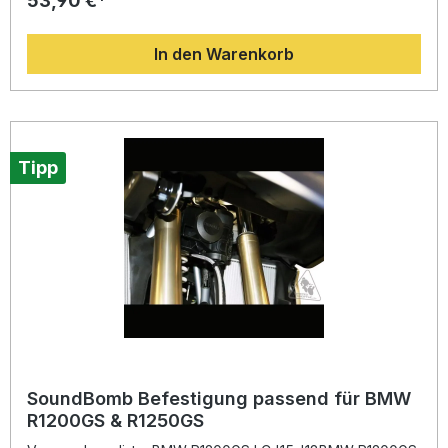
53,90 €*
Triggerkabel, eines an die Batteriemasse und ein weiteres
an den Batterie-Pluspol, während das Relais Ihrer Hupe
In den Warenkorb
angeschlossen wird. Dieses System sorgt für eine stabile
Spannungsversorgung und verhindert Fehler durch
unzureichende Kontakte oder Überlastung der originalen
Verkabelung. Ideal für alle, die ihre SoundBomb Hupe
schnell und sicher nachrüsten möchten. Kein Schneiden,
Löten oder Crimpen erforderlich Speziell entwickelt für die
Denali SoundBomb Air Horn Einfache Montage mit
Tipp
Standardanschlüssen Verbessert die Zuverlässigkeit und
Sicherheit der Stromversorgung Perfekt für Nachrüstung
und Plug-N-Play-Installationen Lieferumfang: 1x Denali Plug-
N-Play-Verkabelungssatz (Artikelnummer
DENDNL.ELC.10000) Montageanleitung
SoundBomb Befestigung passend für BMW
R1200GS & R1250GS