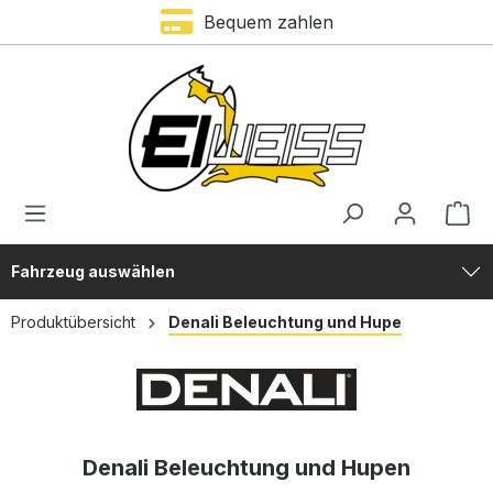
Trustami Bewertung – 4,9 von 5 Sternen
Bequem zahlen
alt springen
Fahrzeug auswählen
Produktübersicht
Denali Beleuchtung und Hupe
Denali Beleuchtung und Hupen