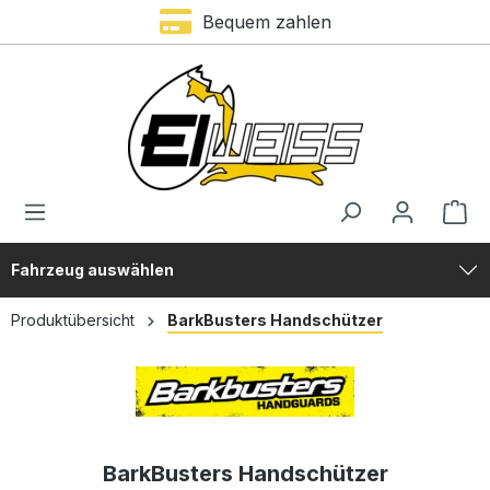
Trustami Bewertung – 4,9 von 5 Sternen
Bequem zahlen
alt springen
Fahrzeug auswählen
Produktübersicht
BarkBusters Handschützer
BarkBusters Handschützer