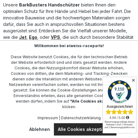
Universelles System passend für viele Motocross- und
Unsere
BarkBusters Handschützer
bieten Ihnen den
Enduro-Modelle Hochschlagfeste VPS-Kunststoffschalen
optimalen Schutz für Ihre Hände und Hebel bei jeder Fahrt. Die
für optimalen Schutz Optional erweiterbar mit
innovative Bauweise und die hochwertigen Materialien sorgen
Windabweiser-Set (separat erhältlich) Lieferumfang: 1 Paar
dafür, dass Sie auch in anspruchsvollen Situationen bestens
Barkbusters VPS MX / Enduro Handschützer Aluminium-
ausgerüstet sind. Entdecken Sie die Vielfalt unserer Modelle,
Lenkerklemmen und Nylonhalterungen
Befestigungsmaterial
wie die
Jet
,
Ego
, oder
VPS
, die sich durch besondere Stabilität
und Anpassungsfähigkeit auszeichnen.
Willkommen bei eiweiss-raceparts!
Für extreme Bedingungen sind unsere
Storm
-Modelle ideal,
Diese Website benutzt Cookies, die für den technischen Betrieb
während der
Aero Hebelschutz
zusätzlichen Schutz bietet.
der Website erforderlich sind und stets gesetzt werden. Andere
Unser Sortiment umfasst auch den
Blizzard
für kalte
Cookies, die den Nutzungskomfort dieser Website erhöhen,
Cookies von dritten, die dem Marketing- und Tracking-Zwecken
Temperaturen und den stylischen
Carbon
Handschützer für den
dienen oder die Interaktion mit anderen Websites und sozialen
✕
besonderen Look. Egal ob für Enduro-Rennen mit dem
Sabre
Netzwerken vereinfachen sollen, werden nur mit Ihrer Zustimmung
Enduro
oder für eine universelle Anwendung, bei uns finden Sie
gesetzt. Sie können die
Cookie-Einstellungen
ändern oder Ihr
das passende Produkt.
Einverständnis erteilen, dass alle genannten Cookies gesetzt
werden dürfen, indem Sie auf
"Alle Cookies akzeptieren"
Selbst für
Fahrrad und Mountainbike
bieten wir spezialisierte
klicken.
Lösungen an. Alle Handschützer können mit
Ersatzteilen
individuell angepasst und erweitert werden. Vertrauen Sie auf
Impressum
|
Datenschutzerklärung
BarkBusters für höchste Sicherheit und Qualität!
Ablehnen
Alle Cookies akzeptieren