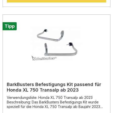
VPS) – mit Ausnahme der EGO Kits. Sie können direkt an
BarkBusters-Backbones (außer EGO-Backbone) sowie an
Single Point Mount-Anwendungen montiert werden. Die
Installation ist unkompliziert, und die hochwertige
Verarbeitung sorgt für eine lange Lebensdauer. Erhältlich in
Schwarz oder Weiß, passen sich die STORM Handschützer
Tipp
perfekt dem Look Ihres Motorrads an.Hinweis: Der
Lieferumfang umfasst ausschließlich die Kunststoffschalen
(links und rechts) ohne Montageset. Das passende
Befestigungsmaterial ist separat erhältlich.Eine TÜV/ABE-
Zulassung ist nicht erforderlich, da Handschützer keiner
Prüfpflicht unterliegen. Hervorragender Wind- und
Kälteschutz für Ihre Hände Schlagfester Kunststoff für
zuverlässige Sicherheit Kompatibel mit BarkBusters Single
Point Kits (außer EGO) Leichte und stabile Konstruktion
Erhältlich in Schwarz oder Weiß Lieferumfang: 1 Paar
BarkBusters STORM Handschützer (nur Kunststoffschutz)
Befestigungsschrauben und Sättel inklusive
BarkBusters Befestigungs Kit passend für
Honda XL 750 Transalp ab 2023
Verwendungsliste: Honda XL 750 Transalp ab 2023
Beschreibung: Das BarkBusters Befestigungs Kit wurde
speziell für die Honda XL 750 Transalp ab Baujahr 2023
entwickelt. Es ermöglicht eine sichere und stabile Montage