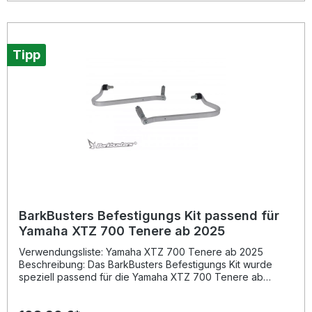
wodurch Ihre Fahrt sicherer und effizienter wird. Die
Montage erfolgt einfach an der Oberseite der JET-
Schutzvorrichtungen oder wahlweise an der Ober- und
Unterseite der VPS- und STORM-Schutzvorrichtungen. Für
eine optimale Blinkfrequenz kann optional ein Widerstand
Tipp
eingesetzt werden (separat erhältlich). Superhelle LED-
Beleuchtung für maximale Sichtbarkeit Mit E-
Kennzeichnung für legale Nutzung im Straßenverkehr
Passend für BarkBusters JET, VPS und STORM
Handprotektoren Geringer Energieverbrauch und einfache
Montage Erhältlich in Bernstein (Blinker) oder Weiss
(Positionslicht) Lieferumfang: 1 Paar BarkBusters LED Lights
(links und rechts) Farbe wählbar: Bernstein oder Weiss
BarkBusters Befestigungs Kit passend für
Yamaha XTZ 700 Tenere ab 2025
Verwendungsliste: Yamaha XTZ 700 Tenere ab 2025
Beschreibung: Das BarkBusters Befestigungs Kit wurde
speziell passend für die Yamaha XTZ 700 Tenere ab
Baujahr 2025 entwickelt und überzeugt durch höchste
Stabilität und Langlebigkeit. Gefertigt aus robustem