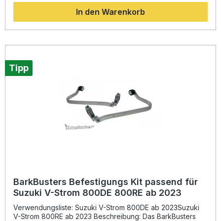
und schützt die Hände zuverlässig vor Wind, Steinschlag
In den Warenkorb
und Witterungseinflüssen. Dank der robusten
Aluminiumkonstruktion ist eine sichere und dauerhafte
Befestigung gewährleistet. Dieses Kit umfasst ausschließlich
die Hardware-Komponenten und ist kompatibel mit den
BarkBusters JET-, VPS-, STORM- und Carbon-
Schutzvorrichtungen, die separat erhältlich sind. Die
einfache Installation ermöglicht eine passgenaue Montage
Tipp
gemäß OE-Spezifikationen, ohne eine Zulassungspflicht
oder ABE zu erfordern. Stabiles Aluminiumdesign mit zwei
Befestigungspunkten Speziell entwickelt für Honda CB 500
X ab 2019 und NX 500 ab 2024 Kompatibel mit JET-, VPS-,
STORM- und Carbon-Abdeckungen Einfach zu montieren,
keine ABE oder Zulassung erforderlich Langlebige Qualität
von BarkBusters aus Australien Lieferumfang: 1 Paar
Befestigungs-Kits Montagematerial
BarkBusters Befestigungs Kit passend für
Suzuki V-Strom 800DE 800RE ab 2023
Verwendungsliste: Suzuki V-Strom 800DE ab 2023Suzuki
V-Strom 800RE ab 2023 Beschreibung: Das BarkBusters