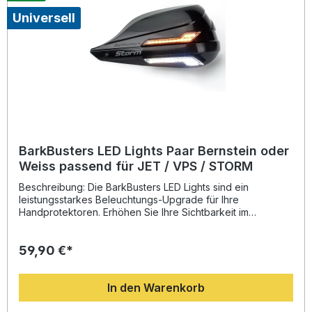
Einfache, sichere Zweipunkt-Montage Erhältlich in
Universell
mehreren Farben passend zum Motorraddesign
Lieferumfang: 1 Paar BarkBusters JET Handschützer (links
und rechts) Montagematerial
BarkBusters LED Lights Paar Bernstein oder
Weiss passend für JET / VPS / STORM
Beschreibung: Die BarkBusters LED Lights sind ein
leistungsstarkes Beleuchtungs-Upgrade für Ihre
Handprotektoren. Erhöhen Sie Ihre Sichtbarkeit im
Straßenverkehr durch ein Paar superheller LEDs, die
sowohl als Blinker (Bernstein-Version) als auch als
59,90 €*
Positionslicht (Weiß-Version) eingesetzt werden können.
Beide Varianten sind mit einer E-Kennzeichnung versehen
und erfüllen somit die gesetzlichen Vorgaben für den
In den Warenkorb
Straßenverkehr. Jede Leuchte verfügt über 15
leistungsstarke LEDs mit geringem Stromverbrauch,