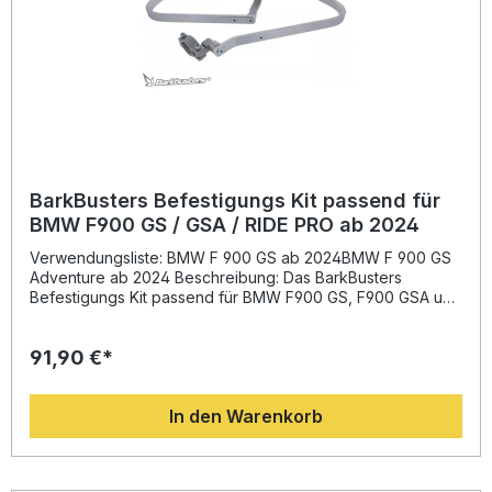
Lieferung – linke und rechte Seite Lieferumfang: 1 Paar
BarkBusters JET Kunststoff-Handschützer (linke und rechte
Seite) Montageschrauben
BarkBusters Befestigungs Kit passend für
BMW F900 GS / GSA / RIDE PRO ab 2024
Verwendungsliste: BMW F 900 GS ab 2024BMW F 900 GS
Adventure ab 2024 Beschreibung: Das BarkBusters
Befestigungs Kit passend für BMW F900 GS, F900 GSA und
RIDE PRO ab 2024 ist die ideale Lösung, um Ihre
Handschutzsysteme sicher und stabil zu montieren.
91,90 €*
Entwickelt mit über 30 Jahren Erfahrung im Motorradsektor,
überzeugt dieses Kit durch präzise Passform,
hervorragende Stabilität und langlebige Materialien. Das
In den Warenkorb
vollständig aus Aluminium gefertigte Design sorgt für
maximale Festigkeit und Schutz, während zwei
Befestigungspunkte eine sichere Montage gewährleisten.
Dieses Kit beinhaltet ausschließlich das Hardware-Set und