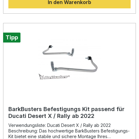
In den Warenkorb
zuverlässigen Schutz Ihrer Hände sowie der
Bedienelemente am Lenker. Dank zweier sicherer
Befestigungspunkte bleibt der Halt auch bei Offroad-
Fahrten und widrigen Witterungsbedingungen
gewährleistet. Das Kit ist kompatibel mit den JET-, VPS-,
STORM- oder Carbon-Handschutzvorrichtungen, die
separat erhältlich sind. Für Modelle ohne beheizten Griff ist
Tipp
ein zusätzlicher Adaptersatz erforderlich. Die Montage
gestaltet sich einfach und passgenau, sodass Sie Ihr
Motorrad schnell aufwerten können. Da Handschützer
gesetzlich nicht zulassungspflichtig sind, ist keine TÜV-
oder ABE-Prüfung erforderlich. Speziell entwickelt für BMW
F650GS und G650GS Modelle Robuste
Aluminiumkonstruktion mit zwei Befestigungspunkten
Einfache Montage dank fahrzeugspezifischer Passform
Kompatibel mit verschiedenen BarkBusters
Schutzvorrichtungen Kein TÜV oder ABE erforderlich
Lieferumfang: 1 Paar Befestigungs Kit Montagematerial
BarkBusters Befestigungs Kit passend für
Ducati Desert X / Rally ab 2022
Verwendungsliste: Ducati Desert X / Rally ab 2022
Beschreibung: Das hochwertige BarkBusters Befestigungs-
Kit bietet eine stabile und sichere Montage Ihres