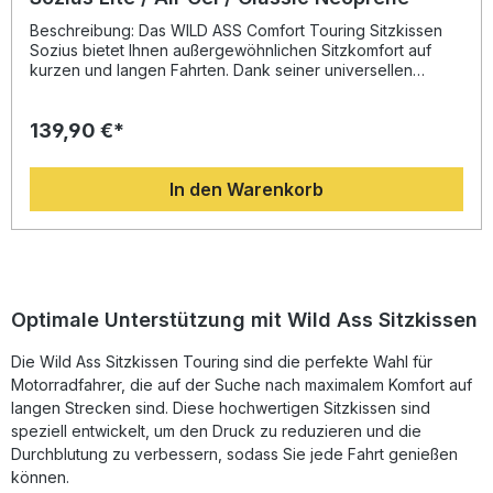
Beschreibung: Das WILD ASS Comfort Touring Sitzkissen
Sozius bietet Ihnen außergewöhnlichen Sitzkomfort auf
kurzen und langen Fahrten. Dank seiner universellen
Passform ist es sowohl für den Sozius als auch für den
Fahrer geeignet und lässt sich auf vielen Motorrädern
139,90 €*
montieren. Durch die innovativen Luftkammern wird der
Druck gleichmäßig verteilt, wodurch Sitzschmerzen und
Taubheitsgefühle reduziert werden. Das Sitzkissen ist in
In den Warenkorb
drei Varianten erhältlich: Lite: Gefertigt aus Polyurethan,
ideal für Gelegenheitsfahrer und kurze Strecken. Jede
Luftkammer lässt sich individuell über das Ventil befüllen,
um den optimalen Komfort einzustellen. Der Aufbau von
Wärme und Feuchtigkeit wird effektiv gemindert. Air Gel:
Besteht aus drei Schichten Polyurethan und Gel-Einlagen,
was für eine verlängerte Haltbarkeit sorgt. Dieses Modell
Optimale Unterstützung mit Wild Ass Sitzkissen
kann sowohl mit als auch ohne Luft verwendet werden – für
maximales Fahrgefühl und Komfort auch auf langen
Die Wild Ass Sitzkissen Touring sind die perfekte Wahl für
Strecken. Classic Neoprene: Diese Premium-Version
Motorradfahrer, die auf der Suche nach maximalem Komfort auf
besteht aus Neopren und bietet exzellenten Komfort sowie
direkten Kontakt zum Motorrad. Perfekt für
langen Strecken sind. Diese hochwertigen Sitzkissen sind
Langstreckenfahrer. Alle Wild Ass Produkte verfügen über
speziell entwickelt, um den Druck zu reduzieren und die
eine 2-jährige Garantie ab Kaufdatum. Fehlerhafte Teile
Durchblutung zu verbessern, sodass Sie jede Fahrt genießen
werden in dieser Zeit kostenlos repariert oder ersetzt.
können.
Eliminiert schmerzhafte Druckpunkte und mindert