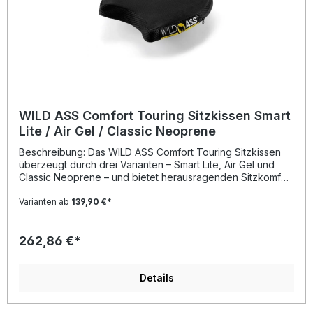
WILD ASS Comfort Touring Sitzkissen Smart
Lite / Air Gel / Classic Neoprene
Beschreibung: Das WILD ASS Comfort Touring Sitzkissen
überzeugt durch drei Varianten – Smart Lite, Air Gel und
Classic Neoprene – und bietet herausragenden Sitzkomfort
für unterschiedlichste Motorradtypen. Es ist perfekt
passend für Cruiser, Sport Touring, Adventure und Harley
Varianten ab
139,90 €*
Modelle. Das speziell vorn ausgeschnittene Design
verbessert die Passform am Tank und nutzt einzelne
262,86 €*
Luftkammern für eine ideale Druckverteilung. Diese lassen
sich individuell mit Luft befüllen, wodurch Druckpunkte
deutlich reduziert und Wärme- sowie Feuchtigkeitsbildung
minimiert werden. Smart Lite:Gefertigt aus strapazierfähigem
Details
Polyurethan. Ideal für Gelegenheitsfahrer dank geringem
Gewicht und angenehmem Komfort. Air Gel:Bestehend aus