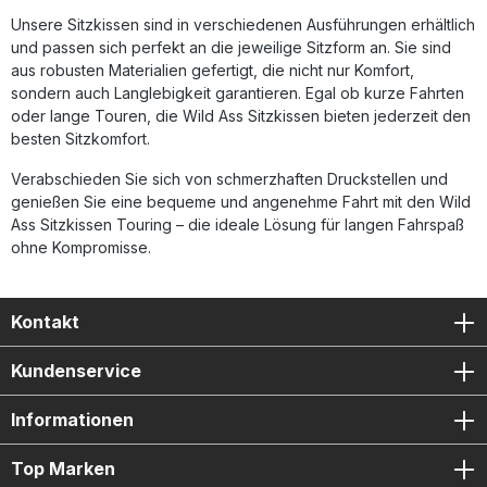
Taubheitsgefühle Fördert die Blutzirkulation und beugt
Unsere Sitzkissen sind in verschiedenen Ausführungen erhältlich
Ermüdung vor Reduziert Wärme- und Feuchtigkeitsaufbau
und passen sich perfekt an die jeweilige Sitzform an. Sie sind
deutlich Minimiert Fahrwerksstöße und Vibrationen Sorgt
aus robusten Materialien gefertigt, die nicht nur Komfort,
für eine deutlich angenehmere Sitzposition auf langen
Fahrten Lieferumfang: 1x WILD ASS Comfort Touring
sondern auch Langlebigkeit garantieren. Egal ob kurze Fahrten
Sitzkissen Sozius (Variante nach Auswahl: Lite / Air Gel /
oder lange Touren, die Wild Ass Sitzkissen bieten jederzeit den
Classic Neoprene) Ventil zur individuellen Luftregulierung
besten Sitzkomfort.
Benutzerhandbuch
Verabschieden Sie sich von schmerzhaften Druckstellen und
genießen Sie eine bequeme und angenehme Fahrt mit den Wild
Ass Sitzkissen Touring – die ideale Lösung für langen Fahrspaß
ohne Kompromisse.
Kontakt
Kundenservice
Informationen
Top Marken