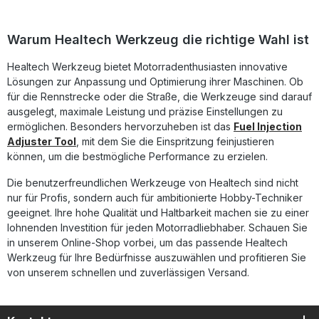
Bandit [ABS]2007 - 2013SuzukiGSF1250 N/NA Bandit [non-
ABS]2007 - 2009SuzukiGSF1250 S/SA Bandit [non-
ABS]2007 - 2014SuzukiGSF1250 N/NA Bandit [ABS]2007 -
Warum Healtech Werkzeug die richtige Wahl ist
2009SuzukiGSF1250 S/SA Bandit [ABS]2007 -
2014SuzukiGSR400ALLSuzukiGSR600 [non-ABS]2006 -
Healtech Werkzeug bietet Motorradenthusiasten innovative
2011SuzukiGSR600 [ABS]2006 - 2011SuzukiGSX650F [non-
Lösungen zur Anpassung und Optimierung ihrer Maschinen. Ob
ABS]2008 - 2013SuzukiGSX650F [ABS]2008 -
2013SuzukiGSX1250FA2010 - 2014SuzukiGSX1300R
für die Rennstrecke oder die Straße, die Werkzeuge sind darauf
Hayabusa1999 - 2012SuzukiGSX14002001 -
ausgelegt, maximale Leistung und präzise Einstellungen zu
2009SuzukiGSX-R6002001 - 2010SuzukiGSX-R7501998 -
ermöglichen. Besonders hervorzuheben ist das
Fuel Injection
2010SuzukiGSX-R10002001 - 2011SuzukiIntruder C8002005
Adjuster Tool
, mit dem Sie die Einspritzung feinjustieren
- 2012SuzukiIntruder M8002005 - 2012SuzukiIntruder
können, um die bestmögliche Performance zu erzielen.
C15002005 - 2012SuzukiIntruder M15002009 -
2011SuzukiIntruder M1800R2006 - 2012SuzukiRM-Z250 [FI
Die benutzerfreundlichen Werkzeuge von Healtech sind nicht
model]ALLSuzukiRM-Z450 [FI model]2008 -
nur für Profis, sondern auch für ambitionierte Hobby-Techniker
2026SuzukiSFV400ALLSuzukiSFV6502009 -
2015SuzukiSV650 [non-ABS]2003 -
geeignet. Ihre hohe Qualität und Haltbarkeit machen sie zu einer
2011SuzukiSV10002003 - 2009SuzukiTL1000R1998 -
lohnenden Investition für jeden Motorradliebhaber. Schauen Sie
2003SuzukiTL1000S1997 - 2003SuzukiTU2502009 -
in unserem Online-Shop vorbei, um das passende Healtech
2011SuzukiVL800 Intruder Volusia2005 - 2012SuzukiVL1500
Werkzeug für Ihre Bedürfnisse auszuwählen und profitieren Sie
Intruder2005 - 2012SuzukiVLR18002008 -
von unserem schnellen und zuverlässigen Versand.
2013SuzukiVZ800 Marauder2005 -
2012SuzukiVZ15002009 - 2011SuzukiVZR18002006 -
2012Dieses Produkt ist für verschiedene Motorräder
verwendbar. Für Ihr Motorrad-Modell, klicken Sie