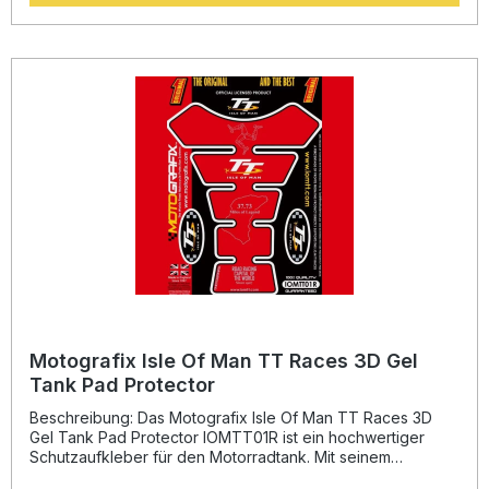
selbst unter extremen Bedingungen zuverlässig haftet –
getestet über 8 Jahre in kalifornischer Hitze und Kälte von
-50 °C bis +110 °C. Neben der schützenden Funktion
verleiht es Ihrem Motorrad einen sportlichen, individuellen
Look und sorgt für ein professionelles Finish. Einzigartiges
3D-Gel mit hochglänzender Oberfläche Stark haftendes
Vinyl, temperaturbeständig von -50 °C bis +110 °C Schützt
den Tank effektiv vor Kratzern und Steinschlägen
Sportlicher Race-Look durch präzisen Werks-Fit
Hergestellt in England – hochwertige Verarbeitung und
Materialqualität Lieferumfang: 1x Motografix 3D Gel Tank
Pad TB038KEW Montageanleitung
Motografix Isle Of Man TT Races 3D Gel
Tank Pad Protector
Beschreibung: Das Motografix Isle Of Man TT Races 3D
Gel Tank Pad Protector IOMTT01R ist ein hochwertiger
Schutzaufkleber für den Motorradtank. Mit seinem
einzigartigen 3D-Gel-Design sorgt das Pad nicht nur für