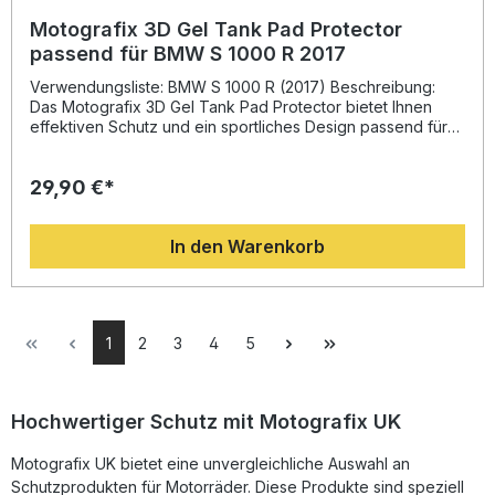
Motografix 3D Gel Tank Pad Protector
passend für BMW S 1000 R 2017
Verwendungsliste: BMW S 1000 R (2017) Beschreibung:
Das Motografix 3D Gel Tank Pad Protector bietet Ihnen
effektiven Schutz und ein sportliches Design passend für
BMW S 1000 R 2017. Hergestellt aus speziellem, stark
haftendem Vinyl wurde das Material unter extremen
29,90 €*
Bedingungen getestet und gewährleistet eine lange
Lebensdauer sowie eine sichere Haftung auf allen
lackierten Oberflächen. Die 3D-Geloberfläche in
In den Warenkorb
Hochglanzoptik verhindert Blasenbildung oder
Verfärbungen und schützt den Tank zuverlässig vor
Schmutz, Kratzern und kleinen Steinschlägen. Neben der
schützenden Funktion verleiht das Tankpad Ihrem
Motorrad einen markanten Race-Look, der es optisch
1
2
3
4
5
aufwertet und individuell gestaltet. Langlebiges 3D-Gel-
Material mit Hochglanzoberfläche Spezielles "Strong
Adhesive Vinyl" für sicheren Halt Temperaturbeständig von
-50 °C bis +110 °C Schützt effektiv vor Kratzern, Schmutz
Hochwertiger Schutz mit Motografix UK
und Steinschlägen Einfache Montage, perfekter Sitz auf
dem Tank Lieferumfang: 1x Motografix 3D Gel Tank Pad
Motografix UK bietet eine unvergleichliche Auswahl an
Protector TB031E Montageanleitung
Schutzprodukten für Motorräder. Diese Produkte sind speziell