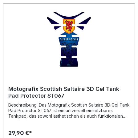
Blasenbildung oder Gelbstich Langlebiges Vinyl-Material
mit starker Klebekraft Temperaturbeständig von -50°C bis
110°C Universelle Passform für viele Motorradmodelle
Hergestellt in England – offizielles, lizenziertes Produkt
Lieferumfang: 1x Motografix Isle of Man TT Races 3D Gel
Tank Pad Protector IOMTT05B Montageanleitung
Motografix Scottish Saltaire 3D Gel Tank
Pad Protector ST067
Beschreibung: Das Motografix Scottish Saltaire 3D Gel Tank
Pad Protector ST067 ist ein universell einsetzbares
Tankpad, das sowohl ästhetischen als auch funktionalen
Mehrwert bietet. Mit seiner Größe von ca. H = 220 mm und
W = 170 mm passt es auf nahezu alle gängigen
29,90 €*
Motorradtanks und schützt zuverlässig vor Kratzern,