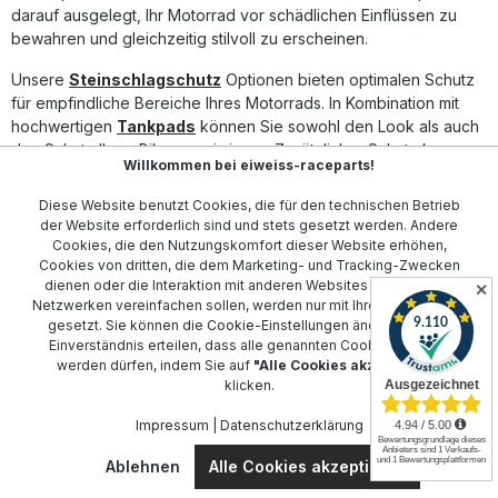
darauf ausgelegt, Ihr Motorrad vor schädlichen Einflüssen zu
bewahren und gleichzeitig stilvoll zu erscheinen.
Unsere
Steinschlagschutz
Optionen bieten optimalen Schutz
für empfindliche Bereiche Ihres Motorrads. In Kombination mit
hochwertigen
Tankpads
können Sie sowohl den Look als auch
den Schutz Ihres Bikes maximieren. Zusätzlicher Schutz kann
Willkommen bei eiweiss-raceparts!
durch
Kniepads
und
Tankdeckel-Protektoren
erreicht
werden.
Diese Website benutzt Cookies, die für den technischen Betrieb
der Website erforderlich sind und stets gesetzt werden. Andere
Diese und weitere Zubehörteile gewährleisten, dass Ihr
Cookies, die den Nutzungskomfort dieser Website erhöhen,
Motorrad in einem ausgezeichneten Zustand bleibt, sowohl in
Cookies von dritten, die dem Marketing- und Tracking-Zwecken
Bezug auf Leistung als auch auf Erscheinungsbild. Vertrauen Sie
dienen oder die Interaktion mit anderen Websites und sozialen
✕
Netzwerken vereinfachen sollen, werden nur mit Ihrer Zustimmung
auf Motografix UK, um Ihr zweirädriges Erlebnis zu verbessern
gesetzt. Sie können die
Cookie-Einstellungen
ändern oder Ihr
und zu schützen.
Einverständnis erteilen, dass alle genannten Cookies gesetzt
werden dürfen, indem Sie auf
"Alle Cookies akzeptieren"
klicken.
Kontakt
Impressum
|
Datenschutzerklärung
Kundenservice
Ablehnen
Alle Cookies akzeptieren