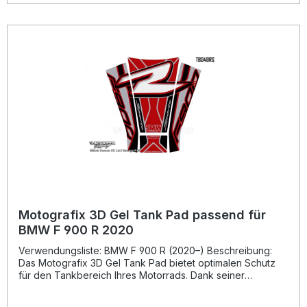
verhindert das Eindringen von Feuchtigkeit oder
Schmutzpartikeln. Dieses Tankpad ist ideal für
anspruchsvolle Motorradfahrer, die auf Qualität, Design und
Funktionalität Wert legen. Schützt den Tank zuverlässig vor
Kratzern und Steinschlägen 3D-Gel-Oberfläche für edlen
Hochglanz-Look Langlebiges Strong Adhesive Vinyl –
temperaturbeständig von -50 °C bis +110 °C Sportliches
Racing-Design – perfekter Look für Ihr Motorrad Einfache
Montage dank präziser Passform Lieferumfang: 1x
Motografix 3D Gel Tank Pad Protector TB048RK
Montageanleitung
Motografix 3D Gel Tank Pad passend für
BMW F 900 R 2020
Verwendungsliste: BMW F 900 R (2020–) Beschreibung:
Das Motografix 3D Gel Tank Pad bietet optimalen Schutz
für den Tankbereich Ihres Motorrads. Dank seiner
einzigartigen 3D-Gel-Beschichtung sorgt es nicht nur für
eine edle Hochglanzoptik, sondern schützt auch effektiv