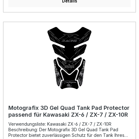
Ihres Motorrads, sondern schützt den Tank auch effektiv
Details
vor Kratzern, Schmutz und leichten Steinschlägen. Dank
der präzisen Passform lässt sich das Tankpad einfach
anbringen und bietet eine dauerhafte Haftung ohne
Luftblasen oder Vergilbung. Motografix produziert seit 1997
hochwertige Tankpads, Numberboards und Aufkleber zu
100 % in England. Echtheit erkennen Sie an der
beiliegenden ausführlichen Montageanleitung. Vertrauen
Sie auf geprüfte Qualität – entwickelt von Bikern für Biker.
Langlebiges Strong Adhesive Vinyl mit
Temperaturbeständigkeit von -50 °C bis 110 °C 3D-Gel-
Schicht für maximalen Hochglanz und optimalen Schutz
Einfache Montage ohne Luftblasen oder Gelbstich Design
im sportlichen Race-Look Hergestellt zu 100 % in England
Lieferumfang: 1x Motografix 3D-Gel Tank Pad Protector
TT021WJ Montageanleitung
Motografix 3D Gel Quad Tank Pad Protector
passend für Kawasaki ZX-6 / ZX-7 / ZX-10R
Verwendungsliste: Kawasaki ZX-6 / ZX-7 / ZX-10R
Beschreibung: Der Motografix 3D Gel Quad Tank Pad
Protector bietet zuverlässigen Schutz für den Tank Ihres