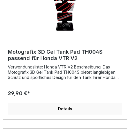
Motografix 3D Gel Tank Pad TH004S
passend für Honda VTR V2
Verwendungsliste: Honda VTR V2 Beschreibung: Das
Motografix 3D Gel Tank Pad TH004S bietet langlebigen
Schutz und sportliches Design für den Tank Ihrer Honda
VTR V2. Das hochwertige Pad besteht aus speziellem
„Strong Adhesive Vinyl“, das 8 Jahre lang unter extremen
29,90 €*
Bedingungen in Kalifornien getestet wurde und
Temperaturen von -50 °C bis +110 °C standhält. Mit seiner
einzigartigen 3D-Gel-Hochglanzbeschichtung schützt es
den Tank zuverlässig vor Kratzern, Schmutz und
Details
Abnutzung, ohne Blasenbildung oder Gelbstich zu
verursachen. Das Tank Pad überzeugt durch perfekte
Passform, starken Halt und eine markante Racing-Optik, die
Ihrem Motorrad einen professionellen Look verleiht.