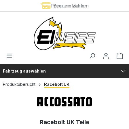
Premium Marken
Bequem zahlen
alt springen
Fahrzeug auswählen
Produktübersicht
Racebolt UK
Racebolt UK Teile