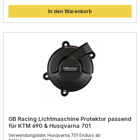
Zubehörteil durch eine robuste Konstruktion, präzise
In den Warenkorb
Passform und sportliches Design. Die Montage erfolgt ganz
einfach ohne Bohren – die Kettenfinne wird direkt an den
Ständeraufnahmen des Motorrads verschraubt. Das
hochwertige schwarze Finish sorgt für eine dezente, aber
elegante Optik, die perfekt zu sportlichen Bikes passt.
Hochwertiger Schutz vor Kontakt mit dem hinteren
Kettenrad Einfache Montage ohne Bohren durch
Befestigung an den Ständeraufnahmen Sportliches,
straßenrenninspiriertes Design Robuste, langlebige
Materialien Perfekte Passform fahrzeugspezifisch für
ausgewählte Kawasaki und Suzuki Modelle Lieferumfang:
1x Kettenfinne 2x Ständeraufnahme
GB Racing Lichtmaschine Protektor passend
für KTM 690 & Husqvarna 701
Verwendungsliste: Husqvarna 701 Enduro ab