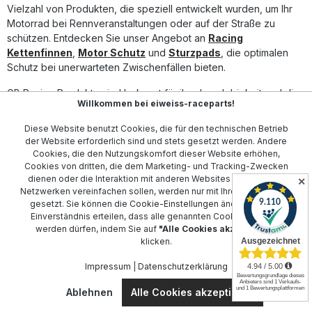
zertifizierter Kupplung Protektor für höchsten
Vielzahl von Produkten, die speziell entwickelt wurden, um Ihr
Sicherheitsstandard 60% glasfaserverstärkter Nylon-
Motorrad bei Rennveranstaltungen oder auf der Straße zu
Verbundstoff für maximale Stabilität Einfache und schnelle
schützen. Entdecken Sie unser Angebot an
Racing
Montage dank verschraubtem System Schützt
Kettenfinnen
,
Motor Schutz
und
Sturzpads
, die optimalen
Kupplungsdeckel effektiv bei Sturz oder Aufprall Entwickelt
Schutz bei unerwarteten Zwischenfällen bieten.
mit Rennsport-Teams für höchste Performance
Lieferumfang: 1x GB Racing Kupplung Protektor
Montageschrauben
GB Racing Produkte sind bekannt für ihre Langlebigkeit und die
Willkommen bei eiweiss-raceparts!
hohe Qualität der verwendeten Materialien. Der
Bremshebelschutz
und die
Rahmen Schützer
gehören
Diese Website benutzt Cookies, die für den technischen Betrieb
ebenfalls zu unserem Portfolio und sind unverzichtbare
der Website erforderlich sind und stets gesetzt werden. Andere
Zubehörteile, die helfen, teure Reparaturen zu vermeiden.
Cookies, die den Nutzungskomfort dieser Website erhöhen,
Cookies von dritten, die dem Marketing- und Tracking-Zwecken
Zusätzlich bieten wir
Ständeraufnahmen
,
Achsprotektoren
dienen oder die Interaktion mit anderen Websites und sozialen
✕
Netzwerken vereinfachen sollen, werden nur mit Ihrer Zustimmung
und
Kamerahalterungen
an, die einfach zu installieren sind
gesetzt. Sie können die
Cookie-Einstellungen
ändern oder Ihr
und das Gesamtpaket abrunden. Investieren Sie in die
Einverständnis erteilen, dass alle genannten Cookies gesetzt
Performance und Sicherheit Ihres Motorrads mit GB Racing
werden dürfen, indem Sie auf
"Alle Cookies akzeptieren"
Zubehör, das von professionellen Motorsportlern und
klicken.
Hobbyfahrern gleichermaßen geschätzt wird.
Impressum
|
Datenschutzerklärung
Ablehnen
Alle Cookies akzeptieren
Kontakt