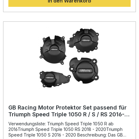
In den Warenkorb
Beschädigungen durch Stürze oder Umfaller. Das System
wird geschraubt und nicht geklebt, was eine schnelle und
unkomplizierte Montage oder einen zügigen Austausch
ermöglicht. Alle benötigten Schrauben sind im Lieferumfang
enthalten. Dank der hohen Fertigungsqualität erfüllt das Set
die Vorgaben der Fédération Internationale de
Motocyclisme und ist offiziell „FIM Approved“. GB Racing
Produkte werden von zahlreichen internationalen
Rennteams eingesetzt – ein echtes Qualitätsmerkmal für
Performance und Zuverlässigkeit. Hochfester Glasfaser-
Nylon-Verbundstoff mit 60% Glasfaseranteil Einfacher,
verschraubter Einbau – kein Kleben erforderlich Offiziell
FIM Approved für höchste Qualitätsstandards Bewährte
Performance im internationalen Rennsport Effektiver
Sturzschutz mit ansprechender Optik Lieferumfang: 1x
Protektor Kupplung 1x Protektor Lichtmaschine 1x Protektor
Zündung Schraubensatz für Montage
GB Racing Motor Protektor Set passend für
Triumph Speed Triple 1050 R / S / RS 2016-
2020
Verwendungsliste: Triumph Speed Triple 1050 R ab
2016Triumph Speed Triple 1050 RS 2018 - 2020Triumph
Speed Triple 1050 S 2016 - 2020 Beschreibung: Das GB