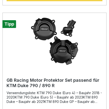
Langlebigkeit. Das verschraubte Montagesystem
ermöglicht eine schnelle und einfache Installation oder den
Austausch, ganz ohne Kleben. GB Racing Produkte werden
weltweit in vielen Spitzenteams eingesetzt. Durch die
intensive Zusammenarbeit mit dem Motorradrennsport
wurde eine neue Generation von High-End Protektoren
Tipp
entwickelt. Die Qualität der Kupplungsschutzabdeckungen
ist durch die offizielle Zertifizierung „FIM Approved“ der
Fédération Internationale de Motocyclisme belegt. Wenn
Sie also Wert auf Sicherheit, Funktionalität und ein
perfektes Erscheinungsbild legen, ist dieser Protektor die
ideale Wahl – er sieht nicht nur gut aus, sondern spart im
Ernstfall bares Geld. FIM Approved – offiziell zertifizierte
Motorsportqualität Hergestellt aus 60 % Glasfiber-Nylon
High-Impact-Material Einfach zu montieren dank
verschraubtem System ohne Kleben Hervorragender
Schutz vor Gehäuseschäden im Sturzfall Erprobt und
eingesetzt von internationalen Rennteams Lieferumfang: 1×
Kupplung Protektor Montageschrauben
GB Racing Motor Protektor Set passend für
KTM Duke 790 / 890 R
Verwendungsliste: KTM 790 Duke (Euro 4) – Baujahr 2018 -
2020KTM 790 Duke (Euro 5) – Baujahr ab 2023KTM 890
Duke – Baujahr ab 2021KTM 890 Duke GP – Baujahr ab
2023KTM 890 Duke R – Baujahr ab 2020Hinweis: