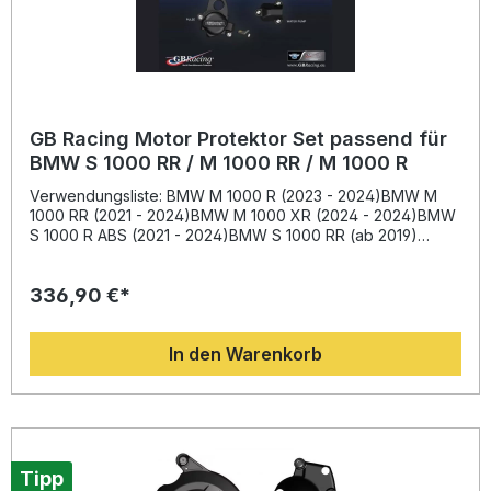
GB Racing Motor Protektor Set passend für
BMW S 1000 RR / M 1000 RR / M 1000 R
Verwendungsliste: BMW M 1000 R (2023 - 2024)BMW M
1000 RR (2021 - 2024)BMW M 1000 XR (2024 - 2024)BMW
S 1000 R ABS (2021 - 2024)BMW S 1000 RR (ab 2019)
Beschreibung: Das GB Racing Motor Protektor Set bietet
hochwertigen Schutz für Ihr Motorrad. Die aus einem
336,90 €*
robusten, hochschlagfesten Verbundmaterial mit 60%
Glasfaser-Nylon gefertigten Protektoren gewährleisten
maximale Stabilität und Langlebigkeit. Durch die
In den Warenkorb
verschraubte Montage ist eine schnelle Installation sowie
ein einfacher Austausch möglich – ganz ohne Kleben.
Diese Protektoren helfen, die empfindlichen
Motorkomponenten Ihres Bikes im Falle eines Sturzes
optimal zu schützen und teure Reparaturen zu
vermeiden.Dank der engen Zusammenarbeit mit
internationalen Rennteams erfüllen die Produkte höchste
Tipp