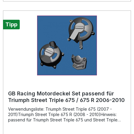
Sturzes bares Geld, da es die empfindlichen Motordeckel
zuverlässig schützt. Es beinhaltet Protektoren für Kupplung,
Lichtmaschine und Zündung. Die Produkte von GB Racing
werden weltweit von Spitzen-Rennteams eingesetzt und
tragen die offizielle Zertifizierung „FIM Approved“ der
Tipp
Fédération Internationale de Motocyclisme für höchste
Qualität und Sicherheit. 60% Glasfaserverstärkter Nylon-
Verbund für maximale Schlagfestigkeit Einfache Montage
durch verschraubte Befestigung – kein Kleben erforderlich
FIM Approved – offizielle Zertifizierung für Qualität im
Rennsport Schützt teure Motordeckel und reduziert
Reparaturkosten im Sturzfall Weltweit im Rennsport
erprobte GB Racing Technologie Lieferumfang: 1x
Kupplungsdeckel-Protektor 1x Lichtmaschinen-Protektor 1x
Zündungsdeckel-Protektor Schrauben für die Montage
GB Racing Motordeckel Set passend für
Triumph Street Triple 675 / 675 R 2006-2010
Verwendungsliste: Triumph Street Triple 675 (2007 -
2011)Triumph Street Triple 675 R (2008 - 2010)Hinweis:
passend für Triumph Street Triple 675 und Street Triple
675 R Modelle von 2006 bis 2010. Beschreibung: Das GB
Racing Motor Deckel Set bietet optimalen Schutz für den