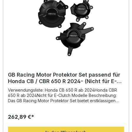
Bullet Slider
GB Racing Motor Protektor Set passend für
Honda CB / CBR 650 R 2024- (Nicht für E-
Clutch Modelle)
Verwendungsliste: Honda CB 650 R ab 2024Honda CBR
650 R ab 2024Nicht für E-Clutch Modelle Beschreibung:
Das GB Racing Motor Protektor Set bietet erstklassigen
Motorschutz für sportliche Fahrerinnen und Fahrer, die
Wert auf Qualität und Sicherheit legen. Gefertigt aus einem
262,89 €*
revolutionären, robusten High-Impact-Verbundwerkstoff
aus 60% glasfaserverstärktem Nylon, schützt es
wirkungsvoll die wichtigsten Motorbereiche vor