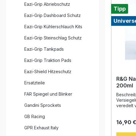
Eazi-Grip Abriebschutz
Tipp
Eazi-Grip Dashboard Schutz
Universe
Eazi-Grip Kühlerschlauch Kits
Eazi-Grip Steinschlag Schutz
Eazi-Grip Tankpads
Eazi-Grip Traktion Pads
Eazi-Shield Hitzeschutz
R&G Na
Ersatzteile
200ml
FAR Spiegel und Blinker
Beschrei
Versiegel
Gandini Sprockets
veredelt 
wie Visie
GB Racing
Verkleid
16,90 
Nanotechn
unsichtba
GPR Exhaust Italy
und Schmu