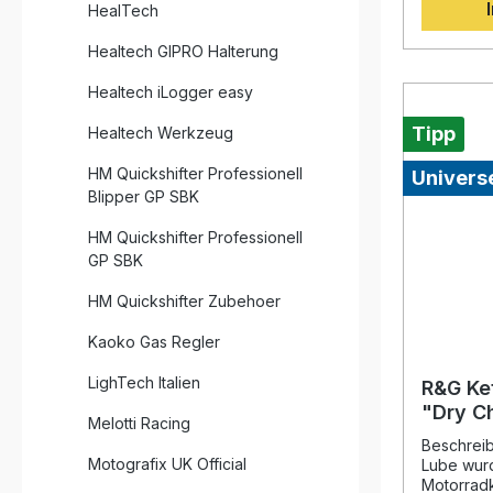
bleiben d
HealTech
länger sa
pflegen u
Healtech GIPRO Halterung
hochwerti
Versiegel
Healtech iLogger easy
gebraucht
anhaltenden 
Tipp
Healtech Werkzeug
Lack, Vis
Verkleid
HM Quickshifter Professionell
Universe
Umwelteinflüsse
Blipper GP SBK
schmutza
durch Nanopoly
HM Quickshifter Professionell
intensive
GP SBK
poliert Erhöht die Sicht bei Regen
durch kla
HM Quickshifter Zubehoer
Windschutzsc
Anwendun
Kaoko Gas Regler
fertig Lieferumfang: Vorgefertigte
Sprühmischung
LighTech Italien
Mikrofase
R&G Ke
"Dry C
Melotti Racing
Beschrei
Motografix UK Official
Lube wurd
Motorradk