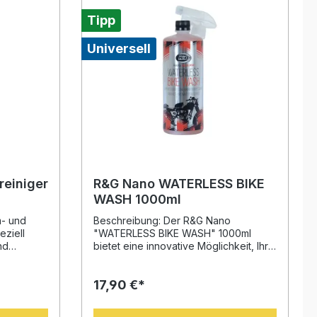
Tipp
Universell
reiniger
R&G Nano WATERLESS BIKE
WASH 1000ml
m- und
Beschreibung: Der R&G Nano
eziell
"WATERLESS BIKE WASH" 1000ml
nd
bietet eine innovative Möglichkeit, Ihr
Motorrad schnell und effektiv zu
en,
reinigen – ganz ohne Wasser. Die
17,90 €*
rnen. Die
spezielle Formel entfernt mühelos
aubare
leichte Verunreinigungen zwischen
 Produkt
regelmäßigen Wäschen und sorgt