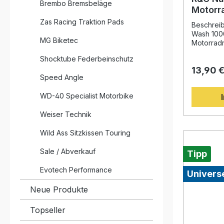
Brembo Bremsbeläge
Saubere 
Motorr
Abschleudereffekt
Zas Racing Traktion Pads
Offroad-Nutzung Lief
Beschrei
Dry Chai
Wash 1000
MG Biketec
Motorradr
und Straß
Shocktube Federbeinschutz
entfernt. 
13,90 
biologisc
Speed Angle
dafür, da
und umwel
WD-40 Specialist Motorbike
Dank sein
hinterläss
Weiser Technik
angenehme
Maschine 
Wild Ass Sitzkissen Touring
Reiniger 
Motorrads
universell ein
Sale / Abverkauf
Tipp
Reinigung
Schmutz Biologisch abbaubare Formel
Evotech Performance
Universe
– umweltfreu
fruchtige
Neue Produkte
Ergebnis Geeignet für alle
Motorradkom
Topseller
Anwendung
Minuten) Lieferumfang: 1x R&G Nano