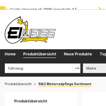
springen
Zur Hauptnavigation springen
Gratis Versand ab 299€ innerhalb AT
Home
Produktübersicht
Neue Produkte
Top
Produktübersicht
R&G Motorradpflege Sortiment
Produktübersicht