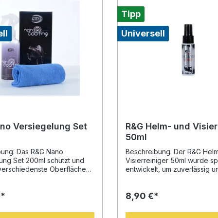
Tipp
ll
Universell
no Versiegelung Set
R&G Helm- und Visier
50ml
bung: Das R&G Nano
Beschreibung: Der R&G Hel
ung Set 200ml schützt und
Visierreiniger 50ml wurde sp
verschiedenste Oberflächen
entwickelt, um zuverlässig u
r, Lack, Felgen und
schonend alle Arten von
ungsscheibe. Dank moderner
Verschmutzungen von Helm
€*
8,90 €*
ologie entsteht eine
Visieren und Brillen zu entfe
re Schutzschicht, die Wasser
PH-neutrale, biologisch abb
tz effektiv abweist. So
Formel sorgt dafür, dass das