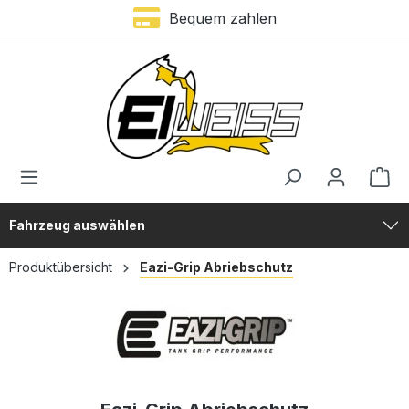
Trustami Bewertung – 4,9 von 5 Sternen
Bequem zahlen
alt springen
Fahrzeug auswählen
Produktübersicht
Eazi-Grip Abriebschutz