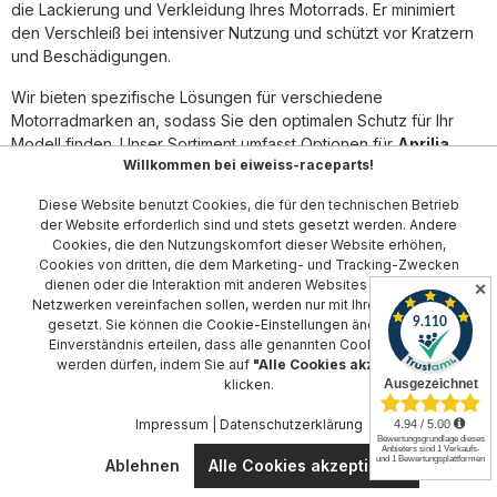
Lösung Lieferumfang: 1x Satz Eazi-Grip Abriebschutz links
die Lackierung und Verkleidung Ihres Motorrads. Er minimiert
und rechts Farbe: schwarz Montageanleitung
den Verschleiß bei intensiver Nutzung und schützt vor Kratzern
und Beschädigungen.
Wir bieten spezifische Lösungen für verschiedene
Motorradmarken an, sodass Sie den optimalen Schutz für Ihr
Modell finden. Unser Sortiment umfasst Optionen für
Aprilia
,
Willkommen bei eiweiss-raceparts!
BMW
,
Ducati
,
GasGas
,
Honda
und weitere.
Diese Website benutzt Cookies, die für den technischen Betrieb
Der Eazi-Grip Abriebschutz ist einfach zu installieren und
der Website erforderlich sind und stets gesetzt werden. Andere
überzeugt durch seine hohe Qualität und Langlebigkeit.
Cookies, die den Nutzungskomfort dieser Website erhöhen,
Vertrauen Sie auf unsere umfangreiche Auswahl und bestellen
Cookies von dritten, die dem Marketing- und Tracking-Zwecken
Sie noch heute, um die Lebensdauer Ihres Motorrads zu
dienen oder die Interaktion mit anderen Websites und sozialen
✕
verlängern.
Netzwerken vereinfachen sollen, werden nur mit Ihrer Zustimmung
gesetzt. Sie können die
Cookie-Einstellungen
ändern oder Ihr
Einverständnis erteilen, dass alle genannten Cookies gesetzt
werden dürfen, indem Sie auf
"Alle Cookies akzeptieren"
Kontakt
klicken.
Impressum
|
Datenschutzerklärung
Kundenservice
Ablehnen
Alle Cookies akzeptieren
Informationen