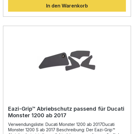
optimal vor Kratzern und Abnutzung durch Stiefelkontakt zu
In den Warenkorb
schützen. Die Montage gestaltet sich besonders einfach,
da der Schutz passgenau zugeschnitten ist und ohne
aufwendige Arbeiten aufgebracht werden kann. Hergestellt
in Großbritannien überzeugt das Material durch seine
abriebfeste Oberfläche, lange Haltbarkeit und optisch
dezente Erscheinung. Durch den präzisen Zuschnitt bleibt
die Linienführung Ihres Motorrads erhalten und bietet
gleichzeitig effektiven Schutz für Rahmen und
Seitenverkleidungen. Abriebfeste Oberfläche für
maximalen Rahmenschutz Exakte Passform speziell für
Ducati Supersport 937 | 950 Modelle Einfache
Selbstmontage ohne zusätzliches Werkzeug Kann
rückstandslos wieder entfernt werden Schützt Lack und
Stiefel effektiv vor Abnutzung Lieferumfang: 1x Eazi-Grip™
Abriebschutz-Set, linke und rechte Seite Farbe: schwarz
Eazi-Grip™ Abriebschutz passend für Ducati
Monster 1200 ab 2017
Verwendungsliste: Ducati Monster 1200 ab 2017Ducati
Monster 1200 S ab 2017 Beschreibung: Der Eazi-Grip™