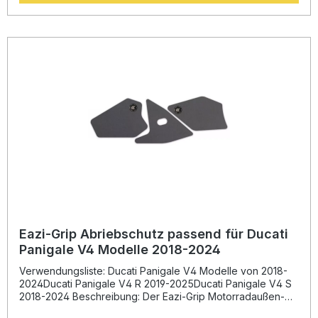
ein Austausch oder eine Reinigung erforderlich ist.Dank der
einfachen Montage können Sie den Abriebschutz schnell
und ohne Spezialwerkzeug anbringen. So bleibt die Optik
Ihres Motorrads erhalten und gleichzeitig werden teure
Komponenten effektiv geschützt. Das Produkt wird in
Großbritannien hergestellt und überzeugt durch höchste
Qualitätsstandards. Präzise Passform für Honda CBR 1000
RR-R | SP ab 2020 Abriebfeste Oberfläche zum Schutz vor
Stiefelspuren Einfache Montage – kein Spezialwerkzeug
erforderlich Langlebiges Material, hergestellt in
Großbritannien Schützt Rahmen und Lack vor
Beschädigungen Lieferumfang: Abriebschutz-Set für linke
und rechte Seite Farbe: schwarz
Eazi-Grip Abriebschutz passend für Ducati
Panigale V4 Modelle 2018-2024
Verwendungsliste: Ducati Panigale V4 Modelle von 2018-
2024Ducati Panigale V4 R 2019-2025Ducati Panigale V4 S
2018-2024 Beschreibung: Der Eazi-Grip Motorradaußen-
Abriebschutz bietet optimalen Schutz für lackierte Flächen