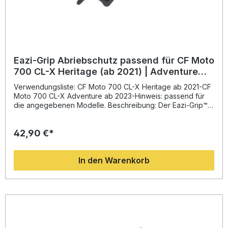
Eazi-Grip Abriebschutz passend für CF Moto
700 CL-X Heritage (ab 2021) | Adventure
(ab 2023)
Verwendungsliste: CF Moto 700 CL-X Heritage ab 2021-CF
Moto 700 CL-X Adventure ab 2023-Hinweis: passend für
die angegebenen Modelle. Beschreibung: Der Eazi-Grip™
Abriebschutz bietet zuverlässigen Schutz für Ihr Motorrad.
Speziell entwickelt, um Rahmen und Verkleidungsteile vor
42,90 €*
Abnutzung durch Motorradstiefel beim Fahren sowie Auf-
und Absteigen zu schützen. Dank der präzisen Passform
lässt sich das Set einfach montieren und jederzeit wieder
In den Warenkorb
rückstandsfrei entfernen. Gefertigt aus widerstandsfähigem
Material und hergestellt in Großbritannien, überzeugt der
Eazi-Grip Abriebschutz durch hohe Qualität und
Langlebigkeit. Passgenauer Schutz für CF Moto 700 CL-X
Heritage und Adventure Hochwertiges Material mit
abriebfester Oberfläche Einfache und rückstandsfreie
Montage Schützt den Rahmen und die Lackierung vor
Beschädigung durch Stiefelkontakt Hergestellt in