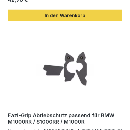
der beim Fahren, Auf- und Absteigen oder durch
Motorradstiefel entsteht. Dank präziser Passform ist der
In den Warenkorb
Schutz exakt auf die Linien des Motorrads zugeschnitten
und lässt sich unkompliziert montieren. So bewahren Sie
dauerhaft die Optik und den Wert Ihres Motorrads.
Gefertigt in Großbritannien steht Eazi-Grip™ für hohe
Qualität und Langlebigkeit. Nach dem Einsatz kann der
Schutz rückstandsfrei entfernt werden, was Ihnen maximale
Flexibilität bei Pflege und Wartung bietet. Abriebfeste
Oberfläche für maximalen Rahmenschutz Perfekte
Passform für BMW R 1300 GS ab 2023 Einfache Montage
ohne Spezialwerkzeug Rückstandsfreie Entfernung
möglich Hergestellt in Großbritannien Lieferumfang:
Abriebschutz-Set, linke und rechte Seite Farbe: schwarz
Eazi-Grip Abriebschutz passend für BMW
M1000RR / S1000RR / M1000R