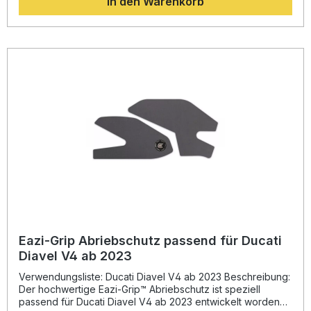
In den Warenkorb
Schutzwirkung, während das Material leicht zu reinigen und
rückstandsfrei entfernbar ist. Dank der präzisen Passform
lässt sich der Abriebschutz einfach montieren und integriert
sich dezent in das Design Ihres Motorrads. Perfekt für
Fahrerinnen und Fahrer, die Wert auf Funktion und Optik
legen. Passgenauer Abriebschutz passend für GasGas
SM700 ab 2022 Schützt Rahmen und Verkleidung vor
Stiefelabrieb Abriebfeste Oberfläche, langlebig und
widerstandsfähig Einfache Montage und rückstandsfreie
Entfernung Hergestellt in Großbritannien Lieferumfang: 1x
Set Abriebschutz links und rechts Farbe: schwarz
Eazi-Grip Abriebschutz passend für Ducati
Diavel V4 ab 2023
Verwendungsliste: Ducati Diavel V4 ab 2023 Beschreibung:
Der hochwertige Eazi-Grip™ Abriebschutz ist speziell
passend für Ducati Diavel V4 ab 2023 entwickelt worden