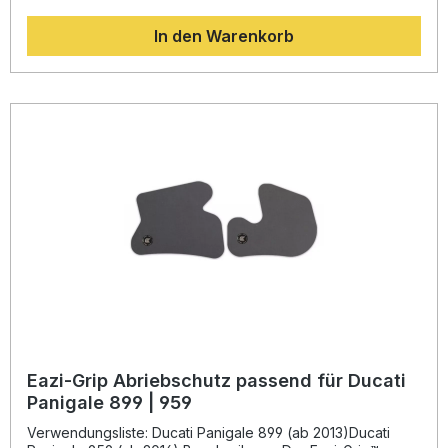
zuverlässig Kratzer und Abnutzungsspuren, die durch
In den Warenkorb
Stiefel oder Kontakt beim Auf- und Absteigen entstehen
können. Die abriebfeste Oberfläche sorgt für langfristigen
Schutz und erhält das Erscheinungsbild Ihres Motorrads.
Dank der passgenauen Form gewährleistet der Eazi-Grip
Abriebschutz eine einfache Montage ohne aufwändige
Anpassungsarbeiten. Darüber hinaus lässt sich der Schutz
bei Bedarf rückstandsfrei wieder entfernen – ideal für
Fahrer, die Wert auf Pflege und Werterhalt legen.
Abriebfeste Schutzschicht für Rahmen- und Lackflächen
Maßgeschneiderte Passform für Ducati Panigale 1199 & 1299
Unkomplizierte, werkzeugfreie Montage Verhindert Kratzer
durch Motorradstiefel beim Fahren Gefertigt in
Großbritannien mit höchster Verarbeitungsqualität
Lieferumfang: 1x Satz Eazi-Grip Abriebschutz, linke und
rechte Seite Farbe: schwarz
Eazi-Grip Abriebschutz passend für Ducati
Panigale 899 | 959
Verwendungsliste: Ducati Panigale 899 (ab 2013)Ducati