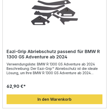
Großbritannien für maximale Qualität Lieferumfang:
Abriebschutz links Abriebschutz rechts Farbe: schwarz
Eazi-Grip Abriebschutz passend für BMW R
1300 GS Adventure ab 2024
Verwendungsliste: BMW R 1300 GS Adventure ab 2024
Beschreibung: Der Eazi-Grip™ Abriebschutz ist die ideale
Lösung, um Ihre BMW R 1300 GS Adventure ab 2024
langfristig vor Abnutzung und Verschleiß zu schützen. Das
speziell zugeschnittene Schutzset bietet eine exakte
62,90 €*
Passform und schützt empfindliche Bereiche des
Motorrads wirksam vor Kratzern durch Stiefel oder Reibung
beim Auf- und Absteigen. Dank der hochwertigen
In den Warenkorb
abriebfesten Oberfläche bleibt der Lack Ihres Motorrads
dauerhaft in Top-Zustand. Die Montage gestaltet sich
einfach und rückstandsfrei, sodass Sie Ihren Rahmen