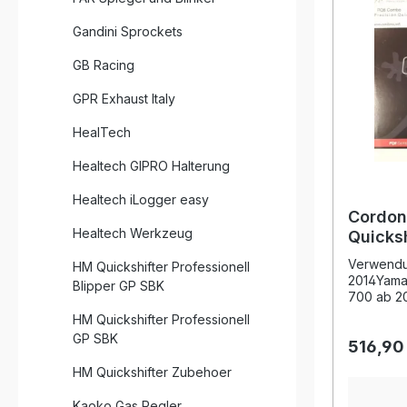
Strain-Ga
der Senso
Gandini Sprockets
als Drucks
in versch
GB Racing
Schaltkon
sorgt für
GPR Exhaust Italy
unter ex
Produkt ri
HealTech
Anwender,
Reaktions
Materialien legen
Healtech GIPRO Halterung
Cordona 
Rapid Bike Syste
Healtech iLogger easy
Zug- und Druc
Cordon
Strain-Ga
Healtech Werkzeug
Quicksh
Schaltsignale Ausgeleg
Yamaha
anspruchs
Verwendu
HM Quickshifter Professionell
Tenere
Langlebig
2014Yama
Blipper GP SBK
gegen Vib
700 ab 2
Lieferumfang: 1 × Cor
ab 2019 
HM Quickshifter Professionell
Quickshif
Precision
GP SBK
Switch)
516,90
verzöger
unter Voll
HM Quickshifter Zubehoer
Gangwech
Plug-and-
Kaoko Gas Regler