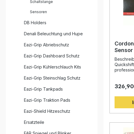
Schaltstange
Sensoren
DB Holders
Denali Beleuchtung und Hupe
Cordon
Eazi-Grip Abriebschutz
Sensor
Eazi-Grip Dashboard Schutz
KIT ECU
Beschrei
Dellort
Quickshift
Eazi-Grip Kühlerschlauch Kits
professio
speziell f
Eazi-Grip Steinschlag Schutz
Cordona 
326,90
ECU-Syste
Eazi-Grip Tankpads
Rapid Bik
ermöglich
Eazi-Grip Traktion Pads
Schaltvo
Kupplungs
Eazi-Shield Hitzeschutz
für ambit
Fahrer, d
Ersatzteile
Motorspor
Fahren su
FAR Spiegel und Blinker