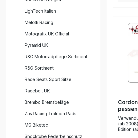
zusätzlic
Powercom
LighTech Italien
erforderl
über zwei
Melotti Racing
während e
Testzwec
Motografix UK Official
Cordona 
arbeitet 
Pyramid UK
wodurch 
Rolle spie
R&G Motorradpflege Sortiment
Unterbrec
anpassen 
R&G Sortiment
Abhängigk
entsteht 
zwischen 
Race Seats Sport Sitze
spezielle
Dragrace-
Racebolt UK
Anschlus
Schaltbli
Cordon
Brembo Bremsbeläge
Verzöger
passen
unter Vollla
Zas Racing Traktion Pads
R 2008
Plug-and-
Verwendu
Zusatzmodule V
(ab 2008
MG Biketec
computer
Edition (
Unterbrec
(2018 - 2
Shocktube Federbeinschutz