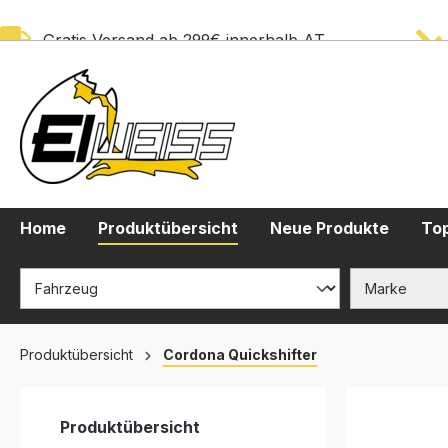
springen
Zur Hauptnavigation springen
Gratis Versand ab 299€ innerhalb AT
Home
Produktübersicht
Neue Produkte
Top
Produktübersicht
Cordona Quickshifter
Produktübersicht