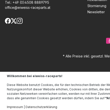
Tel.:
+49 (0)4508 8889795
Stornierung
office@eiweiss-raceparts.at
Newsletter
* Alle Preise inkl. gesetzl. M
Willkommen bei eiweiss-raceparts!
Diese Website benutzt Cookies, die für den technischen Betrieb der We
Nutzungskomfort dieser Website erhöhen, Cookies von dritten, die de
sozialen Netzwerken vereinfachen sollen, werden nur mit Ihrer Zustim
dass alle genannten Cookies gesetzt werden dürfen, indem Sie auf
"A
Impressum
|
Datenschutzerklärung