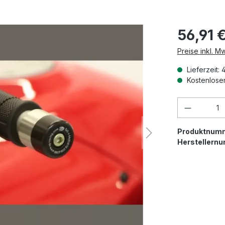
56,91 
Preise inkl. M
Lieferzeit: 
Kostenloser
Produkt 
Produktnum
Herstellern