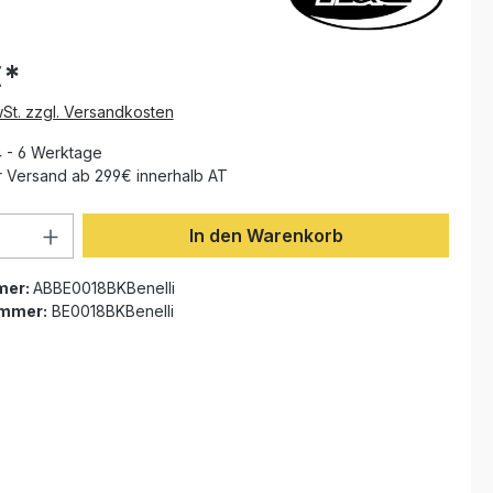
€*
wSt. zzgl. Versandkosten
4 - 6 Werktage
 Versand ab 299€ innerhalb AT
Anzahl: Gib den gewünschten Wert ein 
In den Warenkorb
mer:
ABBE0018BKBenelli
ummer:
BE0018BKBenelli