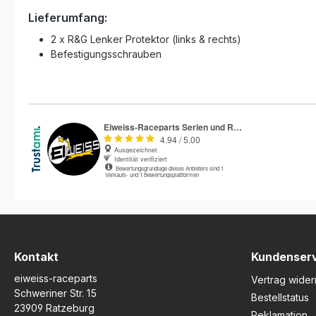
Lieferumfang:
2 x R&G Lenker Protektor (links & rechts)
Befestigungsschrauben
Kontakt
Kundenser
eiweiss-raceparts
Vertrag wider
Schweriner Str. 15
Bestellstatus
23909 Ratzeburg
Reklamation