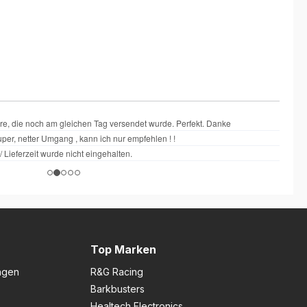
Top Marken
ngen
R&G Racing
Barkbusters
Healtech Electronics