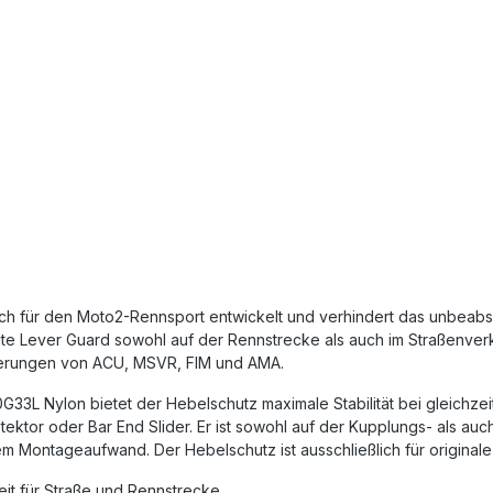
 für den Moto2-Rennsport entwickelt und verhindert das unbeabsi
e Lever Guard sowohl auf der Rennstrecke als auch im Straßenverke
rderungen von ACU, MSVR, FIM und AMA.
L Nylon bietet der Hebelschutz maximale Stabilität bei gleichzeit
ktor oder Bar End Slider. Er ist sowohl auf der Kupplungs- als auc
em Montageaufwand. Der Hebelschutz ist ausschließlich für original
eit für Straße und Rennstrecke