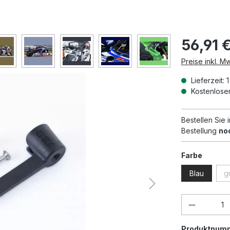
56,91 
Preise inkl. M
Lieferzeit: 
Kostenloser
Bestellen Sie
Bestellung
no
auswäh
Farbe
Blau
g
Produkt 
Produktnum