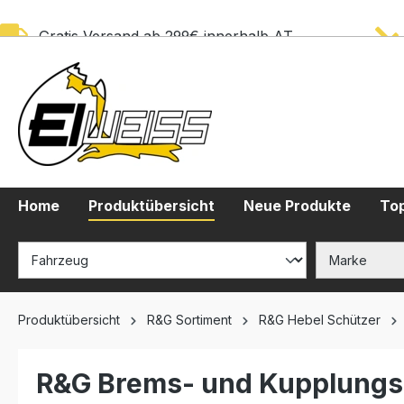
springen
Zur Hauptnavigation springen
Gratis Versand ab 299€ innerhalb AT
Home
Produktübersicht
Neue Produkte
Top
Produktübersicht
R&G Sortiment
R&G Hebel Schützer
R&G Brems- und Kupplungs