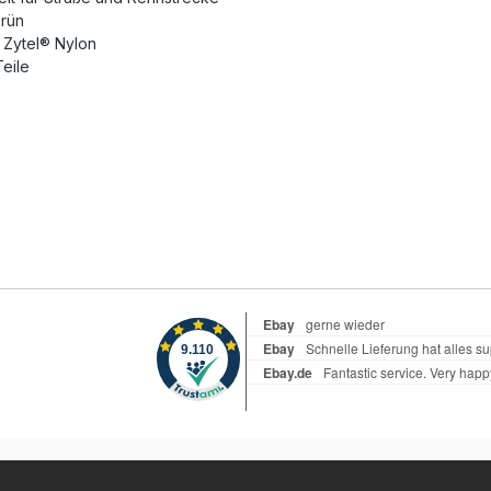
Grün
 Zytel® Nylon
Teile