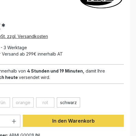
€*
wSt. zzgl. Versandkosten
1 - 3 Werktage
 Versand ab 299€ innerhalb AT
 innerhalb von
4 Stunden und 19 Minuten,
damit Ihre
ch heute
versendet wird.
len
rün
orange
rot
schwarz
(Diese Option ist zurzeit nicht verfügbar.)
(Diese Option ist zurzeit nicht verfügbar.)
(Diese Option ist zurzeit nicht verfügbar.)
Anzahl: Gib den gewünschten Wert ein 
In den Warenkorb
mer:
ABMLG0001UNI