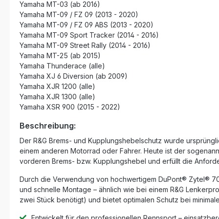
Yamaha MT-03 (ab 2016)
Yamaha MT-09 / FZ 09 (2013 - 2020)
Yamaha MT-09 / FZ 09 ABS (2013 - 2020)
Yamaha MT-09 Sport Tracker (2014 - 2016)
Yamaha MT-09 Street Rally (2014 - 2016)
Yamaha MT-25 (ab 2015)
Yamaha Thunderace (alle)
Yamaha XJ 6 Diversion (ab 2009)
Yamaha XJR 1200 (alle)
Yamaha XJR 1300 (alle)
Yamaha XSR 900 (2015 - 2022)
Beschreibung:
Der R&G Brems- und Kupplungshebelschutz wurde ursprünglich
einem anderen Motorrad oder Fahrer. Heute ist der sogenannt
vorderen Brems- bzw. Kupplungshebel und erfüllt die Anfo
Durch die Verwendung von hochwertigem DuPont® Zytel® 70G33
und schnelle Montage – ähnlich wie bei einem R&G Lenkerprote
zwei Stück benötigt) und bietet optimalen Schutz bei minimal
Entwickelt für den professionellen Rennsport – einsatzber