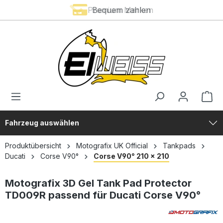
Premium Marken
Bequem zahlen
alt springen
Fahrzeug auswählen
Produktübersicht
Motografix UK Official
Tankpads
Ducati
Corse V90°
Corse V90° 210 x 210
Motografix 3D Gel Tank Pad Protector
TD009R passend für Ducati Corse V90°