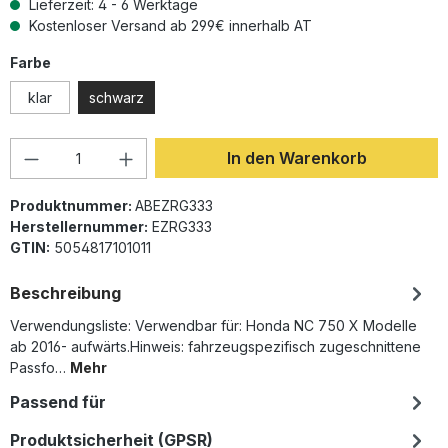
Lieferzeit: 4 - 6 Werktage
Kostenloser Versand ab 299€ innerhalb AT
auswählen
Farbe
klar
schwarz
Produkt Anzahl: Gib den gewünschten Wer
In den Warenkorb
Produktnummer:
ABEZRG333
Herstellernummer:
EZRG333
GTIN:
5054817101011
Beschreibung
Verwendungsliste: Verwendbar für: Honda NC 750 X Modelle
ab 2016- aufwärts.Hinweis: fahrzeugspezifisch zugeschnittene
Passfo…
Mehr
Passend für
Produktsicherheit (GPSR)