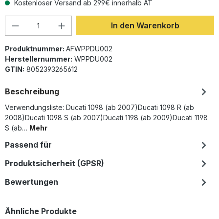
Kostenloser Versand ab 299€ innerhalb AT
Produkt Anzahl: Gib den gewünschten Wer
In den Warenkorb
Produktnummer:
AFWPPDU002
Herstellernummer:
WPPDU002
GTIN:
8052393265612
Beschreibung
Verwendungsliste: Ducati 1098 (ab 2007)Ducati 1098 R (ab
2008)Ducati 1098 S (ab 2007)Ducati 1198 (ab 2009)Ducati 1198
S (ab…
Mehr
Passend für
Produktsicherheit (GPSR)
Bewertungen
Produktgalerie überspringen
Ähnliche Produkte