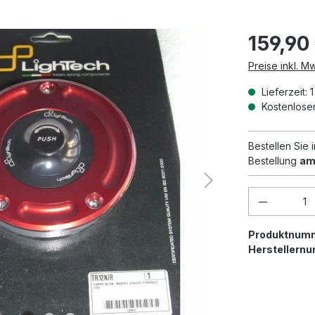
159,90
Preise inkl. M
Lieferzeit: 
Kostenloser
Bestellen Sie
Bestellung
am
Produkt 
Produktnum
Herstellern