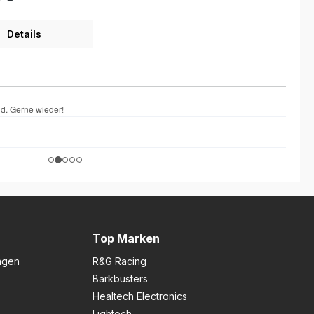
5Ducati 899
 ab 2013Ducati 959
ab 2016Hinweis:
Details
ungsmodifikation
wendig.
bung: Die R&G
turzpads "No Cut"
fektiven Schutz für
ti Panigale 899,
 und 1299 – ganz
ungsanpassung.
chwertigen Aero
s schützen
iche Komponenten
leidung, Motor und
verlässig bei
der Umfallern.
zise gefertigte
Top Marken
tücke und
ngen
en, die über
R&G Racing
 Rahmenaufnahmen
Barkbusters
rschrauben
Healtech Electronics
 werden, wird
tabilität erreicht.
Lightech