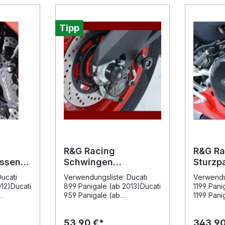
Tipp
R&G Racing
R&G Ra
assend
Schwingen
Sturzp
igale &
Protektoren passend
passen
ucati
Verwendungsliste: Ducati
Verwendun
4 / V2
für Ducati 899 / 959
Panigal
012)Ducati
899 Panigale (ab 2013)Ducati
1199 Pani
Panigale
1199 / 
959 Panigale (ab
1199 Pani
nigale S
2016)Hinweis: Die auf dem
2013Ducat
9
Bild sichtbaren
ab 2012Du
53,90 €*
343,90
ucati
Ständeraufnahmen sind nicht
ab 2015Du