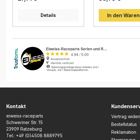
des geringeren
1299 Panigale S (ab
Lenkeinschlags nach der
2015)Ducati 899 Pan
In den Ware
Montage kann das
Details
2013)Ducati 959 Pan
Lenkerschloss nicht
2016)Ducati Panigal
verwendet werden.
2020)Ducati Paniga
Beschreibung: Die R&G
(ab 2025)Ducati Pa
Racing Lenkeranschlag
(ab 2018)Ducati Pa
Protektoren schützen Ihr
R (2019 - 2025)Duca
Motorrad effektiv vor teuren
Panigale V4 S (ab
Schäden im Falle eines
2018)Ducati Panigal
Sturzes. Sie verhindern ein
SP2 (ab 2021)Ducati
zu starkes Einlenken des
V4 Speciale (2018 -
Lenkers, wodurch die Gefahr
2019)Ducati Streetf
eines Überschlags deutlich
(2022 - 2024)Ducat
reduziert wird. Zusätzlich
Streetfighter V4 (2
bewahren sie die originalen
2024)Ducati Streetf
Lenkeranschläge davor, bei
S (2020 - 2024)Duc
einem Sturz beschädigt oder
Streetfighter V4 SP
abgeschlagen zu werden.
2022)Hinweis: Pass
Kontakt
Kundenser
Eine aufwendige
alle Ducati Panigale
eiweiss-raceparts
Modifikation ist nicht
959 / 1199 / 1299 / V
Vertrag wider
erforderlich – die Montage
und Streetfighter V
Schweriner Str. 15
Bestellstatus
erfolgt ohne Bohren. Die
Modelle bis Baujahr
23909 Ratzeburg
Reklamation
Protektoren sind in den
Beschreibung: Die
Tel.:
+49 (0)4508 8889795
Farben Schwarz oder Weiß
hochwertigen R&G 
Stornierung