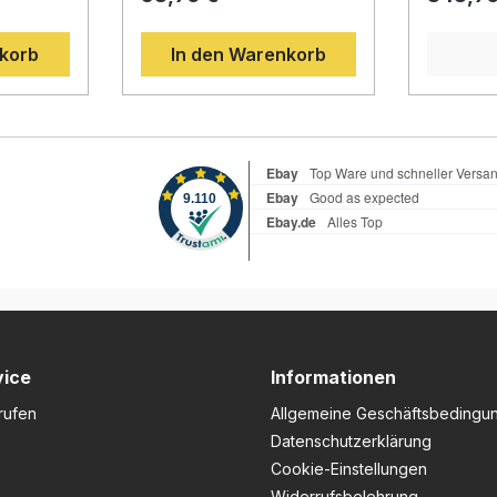
Bestandteil des Angebots.
S ab 201
igale (ab
Beschreibung: Die R&G
Panigale
nkorb
In den Warenkorb
igale (ab
Racing Schwingen
Panigale 
e V2 (ab
Protektoren bieten einen
Verkleid
le V2 S
zuverlässigen Schutz der
nicht not
nigale V4
Hinterradschwinge im Fall
Beschrei
nigale V4
eines Sturzes. Sie sind
Racing S
ti
speziell für die Ducati 899
bieten ef
und 959 Panigale entwickelt
Ihre Duca
e V4 SP /
und werden direkt über die
959, 1199
 Panigale
Hinterradachse befestigt.
ohne
Dadurch gewährleisten sie
Verkleid
ighter V2
eine besonders stabile und
Diese ho
i
sichere Montage. Die
Sturzpad
020 -
versenkten
empfindl
ighter V4
Befestigungsschrauben
wie Verk
ati
verhindern, dass diese beim
Kühler zu
 / SP2 (ab
Rutschen beschädigt oder
Stürzen o
end für
abgeschliffen werden
Durch prä
vice
Informationen
 899 /
können. So bleibt die
Distanzs
4 / V2
rufen
empfindliche Schwinge Ihres
Allgemeine Geschäftsbedingu
Halterung
4 / V2
Motorrads bestmöglich
mehrere
Datenschutzerklärung
 2024.
geschützt. Diese Protektoren
und Moto
Cookie-Einstellungen
sind ideal, wenn Sie Wert auf
befestigt
Gabel
hochwertige Verarbeitung,
maximale S
Widerrufsbelehrung