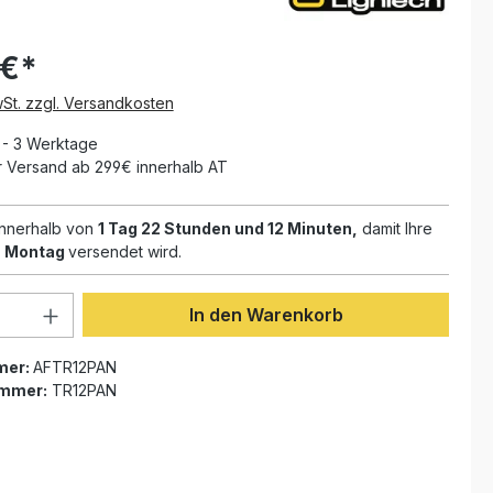
 €*
wSt. zzgl. Versandkosten
1 - 3 Werktage
 Versand ab 299€ innerhalb AT
 innerhalb von
1 Tag 22 Stunden und 12 Minuten,
damit Ihre
 Montag
versendet wird.
Anzahl: Gib den gewünschten Wert ein 
In den Warenkorb
mer:
AFTR12PAN
ummer:
TR12PAN