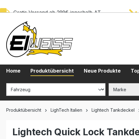
springen
Zur Hauptnavigation springen
Gratis Versand ab 299€ innerhalb AT
Home
Produktübersicht
Neue Produkte
Top
Produktübersicht
LighTech Italien
Lightech Tankdeckel
Lightech Quick Lock Tankde