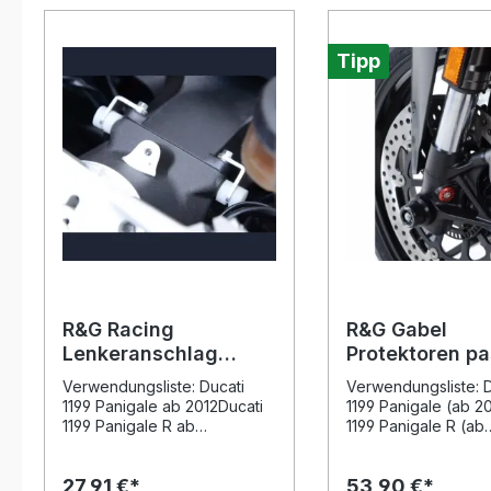
Tipp
R&G Racing
R&G Gabel
Lenkeranschlag
Protektoren p
passend für Ducati
für Ducati Pan
Verwendungsliste: Ducati
Verwendungsliste: D
899 / 1199 Panigale
Streetfighter V
1199 Panigale ab 2012Ducati
1199 Panigale (ab 2
1199 Panigale R ab
1199 Panigale R (ab
2013Ducati 1199 Panigale S
2013)Ducati 1199 Pa
ab 2012Ducati 899 Panigale
(ab 2012)Ducati 129
27,91 €*
53,90 €*
ab 2013Hinweis: Aufgrund
Panigale (ab 2015)D