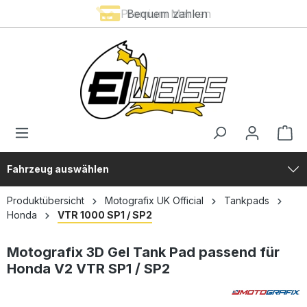
Premium Marken
Bequem zahlen
alt springen
Fahrzeug auswählen
Produktübersicht
Motografix UK Official
Tankpads
Honda
VTR 1000 SP1 / SP2
Motografix 3D Gel Tank Pad passend für
Honda V2 VTR SP1 / SP2