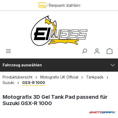
Premium Marken
Bequem zahlen
alt springen
Fahrzeug auswählen
Produktübersicht
Motografix UK Official
Tankpads
Suzuki
GSX-R 1000
Motografix 3D Gel Tank Pad passend für
Suzuki GSX-R 1000