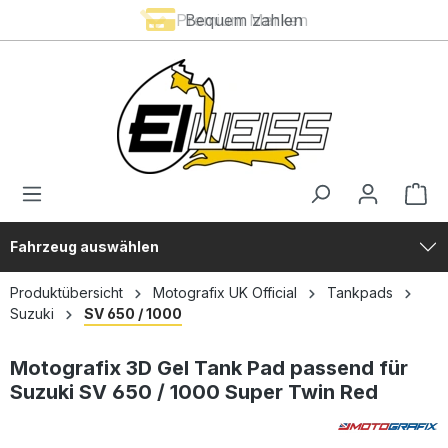
Premium Marken
Bequem zahlen
alt springen
Fahrzeug auswählen
Produktübersicht
Motografix UK Official
Tankpads
Suzuki
SV 650 / 1000
Motografix 3D Gel Tank Pad passend für
Suzuki SV 650 / 1000 Super Twin Red