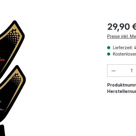
29,90 
Preise inkl. M
Lieferzeit: 
Kostenloser
Produkt 
Produktnum
Herstellern