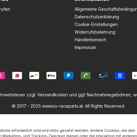
rufen
Allgemeine Geschäftsbedingu
Datenschutzerklärung
Cookie-Einstellungen
Widerrufsbelehrung
Händlerbereich
Impressum
ehrwertsteuer zzgl.
Versandkosten
und ggf. Nachnahmegebühren, we
© 2017 - 2025 eiweiss-raceparts.at. All Rights Reserved.
bsite erforderlich sind und stets gesetzt werden. Andere Cookies, die den
m Marketing- und Tracking-Zwecken dienen oder die Interaktion mit andere