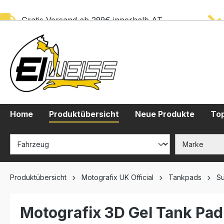
springen
Zur Hauptnavigation springen
Gratis Versand ab 299€ innerhalb AT
Home
Produktübersicht
Neue Produkte
Top
Produktübersicht
Motografix UK Official
Tankpads
Su
Motografix 3D Gel Tank Pad