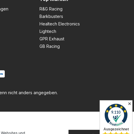
ngen
R&G Racing
Barkbusters
Healtech Electronics
Lightech
GPR Exhaust
GB Racing
nn nicht anders angegeben.
✕
n Websites und