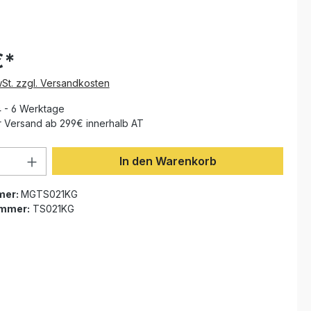
€*
wSt. zzgl. Versandkosten
4 - 6 Werktage
 Versand ab 299€ innerhalb AT
Anzahl: Gib den gewünschten Wert ein 
In den Warenkorb
mer:
MGTS021KG
ummer:
TS021KG