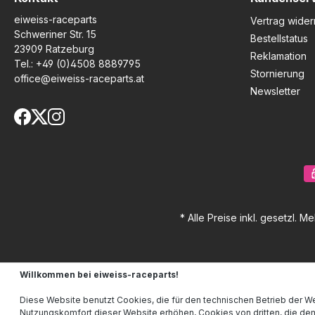
eiweiss-raceparts
Vertrag wider
Schweriner Str. 15
Bestellstatus
23909 Ratzeburg
Reklamation
Tel.:
+49 (0)4508 8889795
Stornierung
office@eiweiss-raceparts.at
Newsletter
* Alle Preise inkl. gesetzl. M
Willkommen bei eiweiss-raceparts!
Diese Website benutzt Cookies, die für den technischen Betrieb der We
Nutzungskomfort dieser Website erhöhen, Cookies von dritten, die de