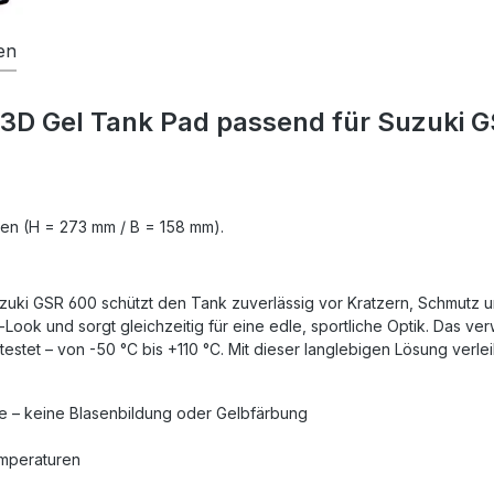
en
 3D Gel Tank Pad passend für Suzuki 
en (H = 273 mm / B = 158 mm).
uki GSR 600 schützt den Tank zuverlässig vor Kratzern, Schmutz un
Look und sorgt gleichzeitig für eine edle, sportliche Optik. Das v
tet – von -50 °C bis +110 °C. Mit dieser langlebigen Lösung verlei
he – keine Blasenbildung oder Gelbfärbung
emperaturen