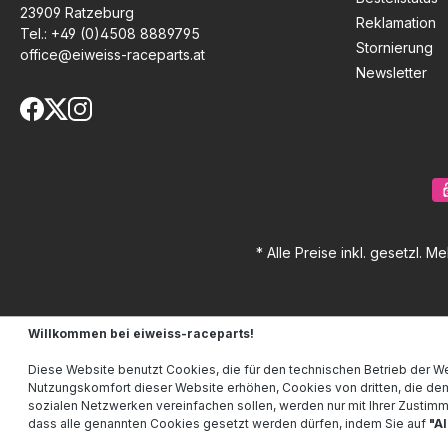
23909 Ratzeburg
Reklamation
Tel.:
+49 (0)4508 8889795
Stornierung
office@eiweiss-raceparts.at
Newsletter
* Alle Preise inkl. gesetzl. M
Willkommen bei eiweiss-raceparts!
Diese Website benutzt Cookies, die für den technischen Betrieb der We
Nutzungskomfort dieser Website erhöhen, Cookies von dritten, die de
sozialen Netzwerken vereinfachen sollen, werden nur mit Ihrer Zustim
dass alle genannten Cookies gesetzt werden dürfen, indem Sie auf
"A