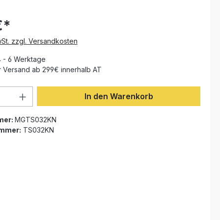
€*
wSt. zzgl. Versandkosten
4 - 6 Werktage
 Versand ab 299€ innerhalb AT
Anzahl: Gib den gewünschten Wert ein 
In den Warenkorb
mer:
MGTS032KN
ummer:
TS032KN