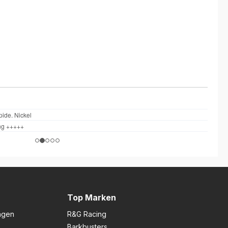
Top Marken
ngen
R&G Racing
Barkbusters