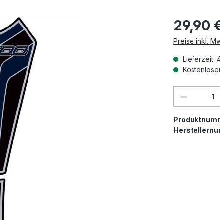
29,90 
Preise inkl. M
Lieferzeit: 
Kostenloser
Produkt 
Produktnum
Herstellern