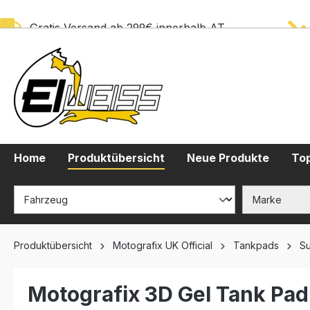
springen
Zur Hauptnavigation springen
Gratis Versand ab 299€ innerhalb AT
Home
Produktübersicht
Neue Produkte
Top
Produktübersicht
Motografix UK Official
Tankpads
Su
Motografix 3D Gel Tank Pa