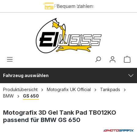
Premium Marken
Bequem zahlen
alt springen
Fahrzeug auswählen
Produktübersicht
Motografix UK Official
Tankpads
BMW
GS 650
Motografix 3D Gel Tank Pad TB012KO
passend für BMW GS 650