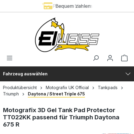
Premium Marken
Bequem zahlen
alt springen
Fahrzeug auswählen
Produktübersicht
Motografix UK Official
Tankpads
Triumph
Daytona / Street Triple 675
Motografix 3D Gel Tank Pad Protector
TT022KK passend für Triumph Daytona
675 R