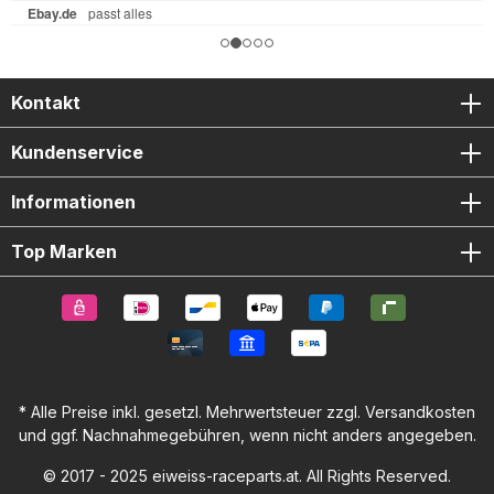
Qualitätsstandards. Das Produkt ergänzt ideal die R&G
Crash Protectors und trägt dazu bei, kostspielige
Reparaturen am Motorgehäuse zuverlässig zu vermeiden.
4 mm starkes Polypropylen für maximale Haltbarkeit
Schraubmontage ohne Kleben für schnellen Austausch
Ultra leichte Slimline-Bauweise für maximale Bodenfreiheit
Kontakt
Matte Oberfläche mit sportlichem Look Getestet unter
Rennbedingungen in der GSX-R Trophy Lieferumfang: 1 x
Kundenservice
R&G Racing Lichtmaschine Protektor Montageschrauben-
Set Montageanleitung
Informationen
Top Marken
* Alle Preise inkl. gesetzl. Mehrwertsteuer zzgl.
Versandkosten
und ggf. Nachnahmegebühren, wenn nicht anders angegeben.
© 2017 - 2025 eiweiss-raceparts.at. All Rights Reserved.