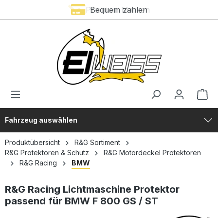
Premium Marken
Bequem zahlen
alt springen
Fahrzeug auswählen
Produktübersicht
R&G Sortiment
R&G Protektoren & Schutz
R&G Motordeckel Protektoren
R&G Racing
BMW
R&G Racing Lichtmaschine Protektor
passend für BMW F 800 GS / ST