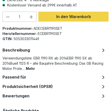
Kostenloser Versand ab 299€ innerhalb AT
Produkt Anzahl: Gib den gewünschten Wer
In den Warenkorb
Produktnummer:
ADECEBR1190SET
Herstellernummer:
ECEBR1190SET
GTIN:
5053033011449
Beschreibung
Verwendungsliste: EBR 1190 RX ab 2014EBR 1190 SX ab
2014Buell 1125 R – alle Baujahre Beschreibung: Das GB Racing
Motor Prote…
Mehr
Passend für
Produktsicherheit (GPSR)
Bewertungen
Produktgalerie überspringen
Ähnliche Produkte