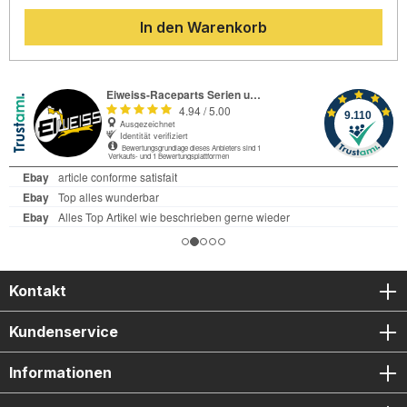
Festigkeit bei gleichzeitig niedrigem Gewicht. Das Produkt
In den Warenkorb
wird verschraubt und nicht verklebt – so gelingt die
Montage einfach, schnell und sicher. Dank der robusten
Konstruktion sparen Sie im Falle eines Sturzes teure
Reparaturkosten. GB Racing ist für seine enge
Zusammenarbeit mit internationalen Rennsport-Teams
bekannt. Durch die offizielle FIM-Zertifizierung (Fédération
Internationale de Motocyclisme) ist die hohe Qualität dieses
Protektors bestätigt und im professionellen Motorsport
anerkannt. Hochfester Glasfaser-Nylon-Verbund mit 60%
Glasanteil Einfache und sichere Montage durch
Verschraubung Schützt effektiv vor teuren Motorschäden
bei Stürzen Erprobt im internationalen Rennsport und FIM
Approved Fahrzeugspezifische Passform für Yamaha MT-
10 Modelle ab 2016 Lieferumfang: 1x GB Racing
Lichtmaschine Protektor Montageschrauben
Kontakt
Kundenservice
Informationen