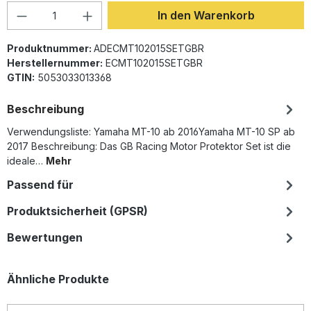
Produkt Anzahl: Gib den gewünschten Wer
In den Warenkorb
Produktnummer:
ADECMT102015SETGBR
Herstellernummer:
ECMT102015SETGBR
GTIN:
5053033013368
Beschreibung
Verwendungsliste: Yamaha MT-10 ab 2016Yamaha MT-10 SP ab
2017 Beschreibung: Das GB Racing Motor Protektor Set ist die
ideale…
Mehr
Passend für
Produktsicherheit (GPSR)
Bewertungen
Produktgalerie überspringen
Ähnliche Produkte