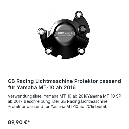
GB Racing Lichtmaschine Protektor passend
für Yamaha MT-10 ab 2016
Verwendungsliste: Yamaha MT-10 ab 2016Yamaha MT-10 SP
ab 2017 Beschreibung: Der GB Racing Lichtmaschine
Protektor passend für Yamaha MT-10 ab 2016 bietet
zuverlässigen Schutz für Ihre Lichtmaschine bei Stürzen
oder Umfallern. Der revolutionäre Hochleistungs-
89,90 €*
Verbundwerkstoff besteht zu 60% aus
glasfaserverstärktem Nylon und sorgt für maximale