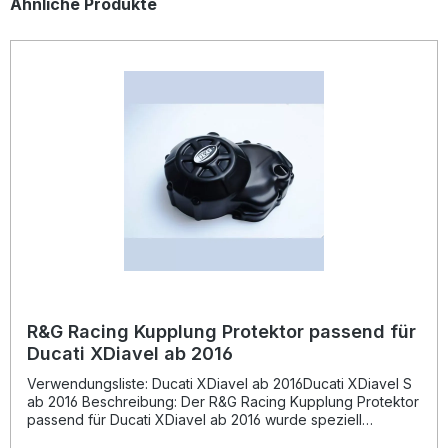
Produktgalerie überspringen
Ähnliche Produkte
R&G Racing Kupplung Protektor passend für
Ducati XDiavel ab 2016
Verwendungsliste: Ducati XDiavel ab 2016Ducati XDiavel S
ab 2016 Beschreibung: Der R&G Racing Kupplung Protektor
passend für Ducati XDiavel ab 2016 wurde speziell
entwickelt, um das Motorgehäuse zuverlässig vor