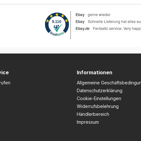
hy,
ektor
te
rung und
chfestem
bietet er
 und
eichte
t für
eit,
rtliche
vice
Informationen
. Der
ird
rufen
Allgemeine Geschäftsbedingu
iginale
Datenschutzerklärung
hraubt,
Cookie-Einstellungen
plizierte
nfacher
Widerrufsbelehrung
ind. Dank
Händlerbereich
gung ist
Impressum
rderlich,
reinfacht
utz für
rte