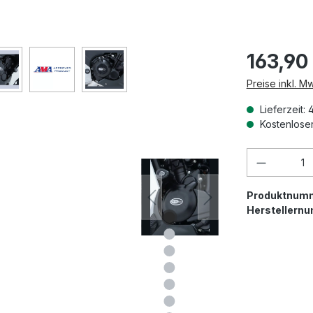
163,90
Preise inkl. M
Lieferzeit: 
Kostenloser
Produkt 
Produktnum
Herstellern