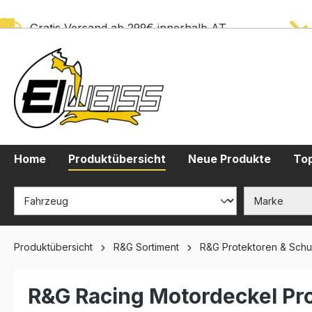
springen
Zur Hauptnavigation springen
Gratis Versand ab 299€ innerhalb AT
Home
Produktübersicht
Neue Produkte
Top
Produktübersicht
R&G Sortiment
R&G Protektoren & Schu
R&G Racing Motordeckel Pro