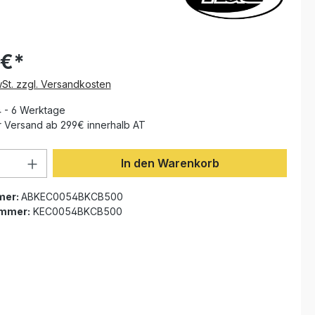
 €*
wSt. zzgl. Versandkosten
4 - 6 Werktage
 Versand ab 299€ innerhalb AT
Anzahl: Gib den gewünschten Wert ein 
In den Warenkorb
mer:
ABKEC0054BKCB500
ummer:
KEC0054BKCB500