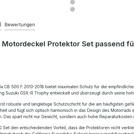
)
Bewertungen
 Motordeckel Protektor Set passend f
 CB 500 F 2013-2018 bietet maximalen Schutz für die empfindliche
 Suzuki GSX-R Trophy entwickelt und überzeugt durch seine hohe V
erst robuste und langlebige Schutzschicht für die am häufigsten ge
heit und fügt sich optisch harmonisch in das Design des Motorrads 
 Das spart nicht nur Gewicht, sondern auch hohe Reparaturkosten i
Set den entscheidenden Vorteil, dass die Protektoren nicht verkle
hmigt durch die California Superbike School (www.superbikeschool.c