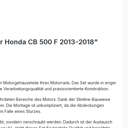
ür Honda CB 500 F 2013-2018"
n Motorgehäuseteile Ihres Motorrads. Das Set wurde in enger
erarbeitungsqualität und praxisorientierte Konstruktion.
fährdeten Bereiche des Motors. Dank der Slimline-Bauweise
ein. Die Montage ist unkompliziert, da die Abdeckungen
m Falle eines Sturzes.
bt, sondern verschraubt werden. Dadurch ist der Austausch
o.uk), steht dieses Set für höchste Qualität und bewährte