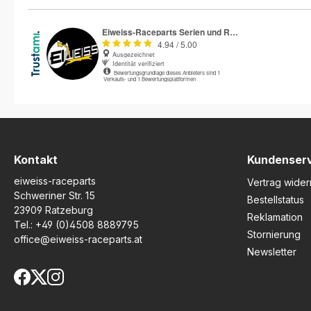
R&G Racing Suzuki GSX-R
Suzuki GSX-R Trop
Trophy entwickelt und unter
überzeugt der Prot
realen Rennbedingungen
durch seine geprüf
getestet. Gefertigt aus 4 mm
Rennstreckenerfah
starkem Polypropylen
höchste Haltbarkeit.
überzeugt der Protektor
Hergestellt aus ho
durch hohe Festigkeit und
4 mm Polypropylen 
Langlebigkeit. Dank der
optimierte Stabilität
schlanken und leichten
Langlebigkeit. Das l
Bauweise wird maximale
Slimline-Design sorg
Bodenfreiheit gewährleistet –
maximale Bodenfreih
ideal für den sportlichen
während die matte
Einsatz.Die Montage
Oberfläche eine spo
Kontakt
Kundenser
gestaltet sich besonders
Optik gewährleistet
eiweiss-raceparts
einfach, da die Abdeckung
Kupplungsdeckel w
Vertrag wider
direkt über das originale
einfach über das or
Schweriner Str. 15
Bestellstatus
Motorgehäuse geschraubt
Motorgehäuse gesc
23909 Ratzeburg
Reklamation
wird. Das matte Finish verleiht
wodurch eine unkom
Tel.:
+49 (0)4508 8889795
zudem eine sportliche Optik.
Montage und ein ei
Stornierung
office@eiweiss-raceparts.at
Im Falle eines Sturzes schützt
Austausch möglich s
Newsletter
der Protektor die am
der stabilen Befesti
häufigsten gefährdeten
kein Verkleben erfo
Motorkomponenten effektiv
was den Service ve
und kann so teure
und den idealen Sch
Reparaturen vermeiden. Im
besonders exponie