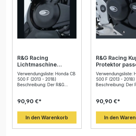
R&G Racing
R&G Racing Ku
Lichtmaschine
Protektor pass
Protektor passend für
Honda CB 500
Verwendungsliste: Honda CB
Verwendungsliste:
Honda CB 500 F
2013-2018
500 F (2013 - 2018)
500 F (2013 - 2018)
2013-2018
Beschreibung: Der R&G
Beschreibung: Der
Racing Lichtmaschine
Racing Kupplung Pr
Protektor passend für Honda
passend für Honda
90,90 €*
90,90 €*
CB 500 F 2013-2018 bietet
2013-2018 schützt d
zuverlässigen Schutz für das
Motorgehäuse zuver
Motorgehäuse Ihrer
vor Beschädigunge
In den Warenkorb
In den Ware
Maschine. Das Produkt
Stürzen oder Boden
wurde in enger
Entwickelt in Zusam
Zusammenarbeit mit
mit professionellen
Rennteams im Rahmen der
Rennteams der R&G