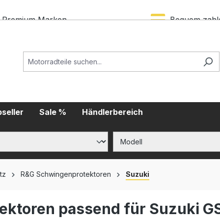
Premium Marken
Bequem zahl
seller
Sale %
Händlerbereich
tz
R&G Schwingenprotektoren
Suzuki
ektoren passend für Suzuki GS