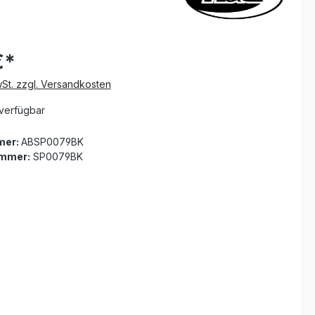
€*
wSt. zzgl. Versandkosten
verfügbar
mer:
ABSP0079BK
ummer:
SP0079BK