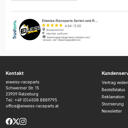
Konstruktion werden teure
Beschädigungen an der
Gabel und Achse effektiv
vermieden. Die versenkten
Befestigungsschrauben
gewährleisten, dass keine
Schleifspuren entstehen
können, selbst bei
intensivem Bodenkontakt.
Entwickelt speziell für die
Suzuki GSX-S 125 und GSX-
R 125 ab Baujahr 2017, fügt
sich das Protektorenset
nahtlos in das
Erscheinungsbild Ihres
Kontakt
Kundenser
Motorrads ein und sorgt für
eiweiss-raceparts
ein Plus an Sicherheit und
Vertrag wider
Langlebigkeit. Optimaler
Schweriner Str. 15
Bestellstatus
Sturzschutz für Vordergabel
23909 Ratzeburg
Reklamation
und Achse Versenkte
Tel.:
+49 (0)4508 8889795
Schrauben verhindern
Stornierung
office@eiweiss-raceparts.at
Beschädigungen beim
Newsletter
Kontakt Passgenau für
Suzuki GSX-S 125 / GSX-R
125 ab 2017 Sportliches