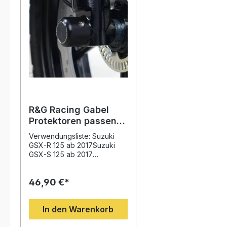
R&G Racing Gabel
Protektoren passend
für Suzuki GSX-S 125
Verwendungsliste: Suzuki
/ GSX-R 125 ab 2017
GSX-R 125 ab 2017Suzuki
GSX-S 125 ab 2017
Beschreibung: Die R&G
Racing Gabel Protektoren
46,90 €*
bieten zuverlässigen Schutz
Ihrer Vordergabel im Falle
eines Sturzes. Durch die
In den Warenkorb
hochwertigen Materialien
und die passgenaue