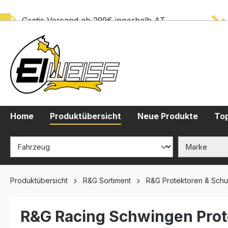
springen
Zur Hauptnavigation springen
Gratis Versand ab 299€ innerhalb AT
Home
Produktübersicht
Neue Produkte
Top
Produktübersicht
R&G Sortiment
R&G Protektoren & Schu
R&G Racing Schwingen Prot