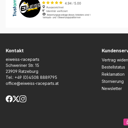
vorhandenen
langlebige und rob
Fahrzeugbefestigungspunkt
Schutzlösung, ohne
en montiert, wodurch eine
Kühlleistung zu
einfache Installation ohne
beeinträchtigen. Du
Modifikationen möglich ist.
präzise Konstruktion
Zusätzlich verfügt die
die Kühlwassertemp
Hinterradabdeckung über
stabil, während der
einen integrierten
optimal vor Beschä
Schwingen- und
geschützt ist. Die 
Fersenschutz sowie einen
gestaltet sich unkom
Kontakt
Kundenser
scheuerfesten Protektor für
da alle benötigten
eiweiss-raceparts
maximale Haltbarkeit. Dieses
Befestigungsteile i
Vertrag wider
Zubehörteil wertet zudem
Lieferumfang enthal
Schweriner Str. 15
Bestellstatus
die Optik Ihres Motorrads auf
Ideal sowohl für de
23909 Ratzeburg
Reklamation
und sorgt für eine saubere,
Alltagseinsatz als a
Tel.:
+49 (0)4508 8889795
gepflegte Heckpartie –
sportliche Fahrten –
Stornierung
office@eiweiss-raceparts.at
besonders nützlich bei
Kühlergitter ist in z
Newsletter
Touren unter schwierigen
Tests und auf der
Straßenbedingungen.
Rennstrecke bewähr
Präzise Passform für Honda
Zudem kann es für
Crosstourer 1200 ab 2012
Reinigungszwecke 
Effektiver Schutz vor
abgenommen werd
Schmutz, Steinschlag und
Effektiver Schutz d
Wasser Mit integriertem
Kühlerlamellen vor
Schwingen- und
Steinschlag und Insek