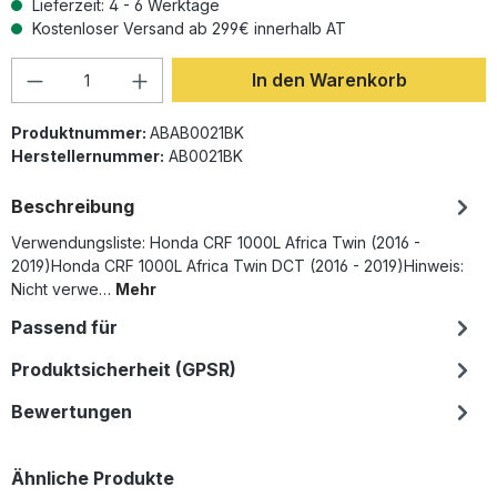
Lieferzeit: 4 - 6 Werktage
Kostenloser Versand ab 299€ innerhalb AT
Produkt Anzahl: Gib den gewünschten Wer
In den Warenkorb
Produktnummer:
ABAB0021BK
Herstellernummer:
AB0021BK
Beschreibung
Verwendungsliste: Honda CRF 1000L Africa Twin (2016 -
2019)Honda CRF 1000L Africa Twin DCT (2016 - 2019)Hinweis:
Nicht verwe…
Mehr
Passend für
Produktsicherheit (GPSR)
Bewertungen
Produktgalerie überspringen
Ähnliche Produkte