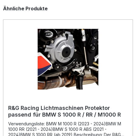
Produktgalerie überspringen
Ähnliche Produkte
R&G Racing Lichtmaschinen Protektor
passend für BMW S 1000 R / RR / M1000 R
Verwendungsliste: BMW M 1000 R (2023 - 2024)BMW M
1000 RR (2021 - 2024)BMW S 1000 R ABS (2021 -
2024)BMW S 1000 RR (ab 2019) Beschreibung: Der R&G