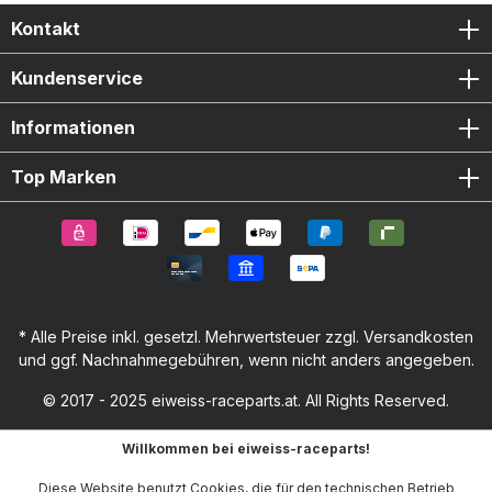
maximale Bodenfreiheit Von Rennteams getestet – Race
Series Qualität Lieferumfang: 1x Kupplungsdeckel-Protektor
Kontakt
1x Lichtmaschinendeckel-Protektor 1x Zündungsdeckel-
Protektor Montageschrauben-Set
Kundenservice
Informationen
Top Marken
* Alle Preise inkl. gesetzl. Mehrwertsteuer zzgl.
Versandkosten
und ggf. Nachnahmegebühren, wenn nicht anders angegeben.
© 2017 - 2025 eiweiss-raceparts.at. All Rights Reserved.
Willkommen bei eiweiss-raceparts!
Diese Website benutzt Cookies, die für den technischen Betrieb