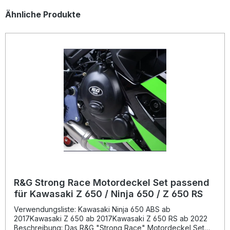
Produktgalerie überspringen
Ähnliche Produkte
R&G Strong Race Motordeckel Set passend
für Kawasaki Z 650 / Ninja 650 / Z 650 RS
Verwendungsliste: Kawasaki Ninja 650 ABS ab
2017Kawasaki Z 650 ab 2017Kawasaki Z 650 RS ab 2022
Beschreibung: Das R&G "Strong Race" Motordeckel Set