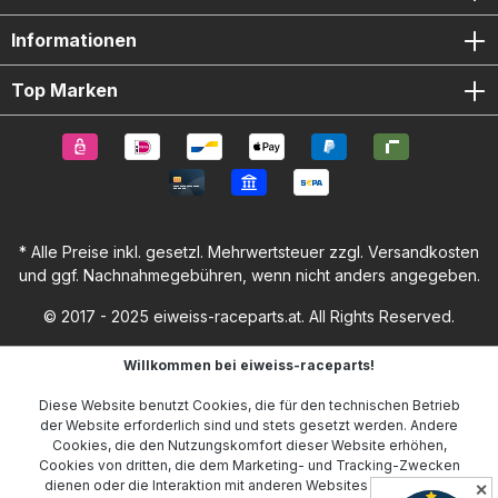
Kupplungsseite 1x R&G Strong Race Motordeckel
Lichtmaschinenseite Montageschrauben
Informationen
Top Marken
* Alle Preise inkl. gesetzl. Mehrwertsteuer zzgl.
Versandkosten
und ggf. Nachnahmegebühren, wenn nicht anders angegeben.
© 2017 - 2025 eiweiss-raceparts.at. All Rights Reserved.
Willkommen bei eiweiss-raceparts!
Diese Website benutzt Cookies, die für den technischen Betrieb
der Website erforderlich sind und stets gesetzt werden. Andere
Cookies, die den Nutzungskomfort dieser Website erhöhen,
Cookies von dritten, die dem Marketing- und Tracking-Zwecken
dienen oder die Interaktion mit anderen Websites und sozialen
✕