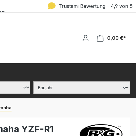
Trustami Bewertung – 4,9 von 5
en
Sternen
0,00 €*
maha
amaha YZF-R1