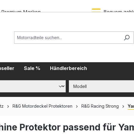
Premium Marken
Bequem zahl
seller
Sale %
Händlerbereich
tz
R&G Motordeckel Protektoren
R&G Racing Strong
Ya
hine Protektor passend für Y