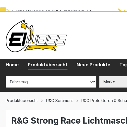
springen
Zur Hauptnavigation springen
Gratis Versand ab 299€ innerhalb AT
Home
Produktübersicht
Neue Produkte
Top
Produktübersicht
R&G Sortiment
R&G Protektoren & Schu
R&G Strong Race Lichtmasc