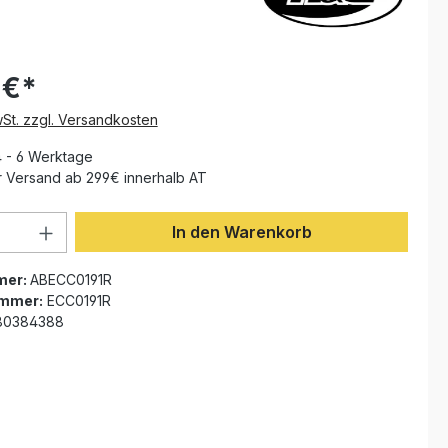
 €*
wSt. zzgl. Versandkosten
4 - 6 Werktage
 Versand ab 299€ innerhalb AT
Anzahl: Gib den gewünschten Wert ein 
In den Warenkorb
mer:
ABECC0191R
ummer:
ECC0191R
80384388