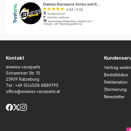
renommierten BSB-
Widerstandsfähigke
Rennteams getestet, bietet
Praxistauglichkeit. 
dieser Motorschutzdeckel
sorgfältigen Analyse
einen zuverlässigen Schutz
Sturzsituationen sch
für die empfindlichsten
Race Series gezielt
Motorbereiche. Der
stärksten gefährde
Protektor wird aus 4 mm
Motorbereiche und
starkem Polypropylen
gewährleistet selbst
handgefertigt und
höchsten Belastun
gewährleistet so optimale
zuverlässige
Stabilität, Haltbarkeit und ein
Sicherheit.Gefertig
Kontakt
Kundenser
ansprechendes, mattes
starkem Polypropyle
eiweiss-raceparts
Finish. Ein austauschbarer
Handarbeit, verbind
Vertrag wider
Schleifer sorgt dafür, dass
Protektor hohe Festi
Schweriner Str. 15
Bestellstatus
selbst bei längeren
Langlebigkeit und 
23909 Ratzeburg
Reklamation
Rutschphasen kein
Gewicht mit einer s
Tel.:
+49 (0)4508 8889795
Durchschleifen bis zum
Form für maximale
Stornierung
office@eiweiss-raceparts.at
Original-Motordeckel
Bodenfreiheit. Der
Newsletter
entsteht. Bei einem Sturz
austauschbare Schle
kann der Schleifer einfach
sorgt dafür, dass de
ersetzt werden – das spart
Motordeckel auch b
Kosten und minimiert den
längeren Rutschpha
Aufwand im Vergleich zu
beschädigt wird – e
einem kompletten
günstiger und cleve
Deckeltausch. Die schlanke
Vorteil, da nur der S