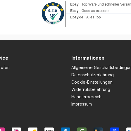
it und
Dank der Analyse realer
Dank der
Sturzdaten wurde der Schutz
 realer
gezielt auf besonders
ützt die
gefährdete Punkte am Motor
 die am
abgestimmt.Die Protektoren
ten
bestehen aus hochwertigem,
4 mm starkem Polypropylen,
 unter
das sich durch hohe
gen
Schlagfestigkeit und
Langlebigkeit auszeichnet.
t aus 4 mm
Ein weiterer Vorteil ist der
vice
Informationen
n in
austauschbare Schleifpuck
et der
rufen
auf der Aufprallfläche, der
Allgemeine Geschäftsbedingu
gkeit,
selbst bei längerer
Datenschutzerklärung
geringes
Rutschphase einen
Cookie-Einstellungen
chlanken
zuverlässigen Schutz bietet.
Sollte es dennoch zu einem
Widerrufsbelehrung
Sturz kommen, kann dieser
Händlerbereich
ifer
Teil separat ersetzt werden –
Impressum
r
das spart Zeit und Kosten für
ei
den kompletten Austausch
sen nicht
des Deckels.Durch die
in
Slimline-Bauweise bleibt die
rer
Bodenfreiheit optimal
chleifer
erhalten, während das