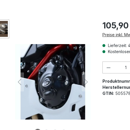
105,90
Preise inkl. M
Lieferzeit: 
Kostenloser
Produkt 
Produktnum
Herstellern
GTIN:
50557