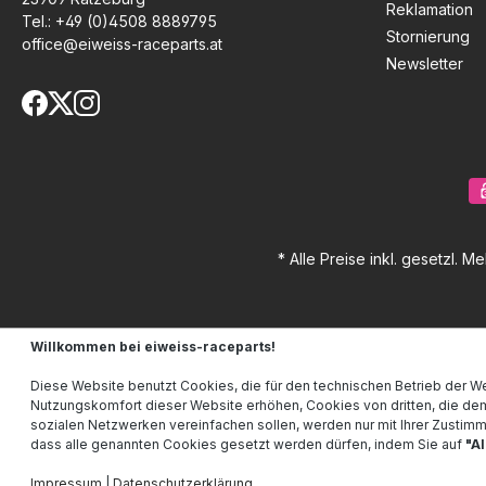
Reklamation
Tel.:
+49 (0)4508 8889795
Stornierung
office@eiweiss-raceparts.at
Newsletter
* Alle Preise inkl. gesetzl. M
Willkommen bei eiweiss-raceparts!
Diese Website benutzt Cookies, die für den technischen Betrieb der We
Nutzungskomfort dieser Website erhöhen, Cookies von dritten, die de
sozialen Netzwerken vereinfachen sollen, werden nur mit Ihrer Zustim
dass alle genannten Cookies gesetzt werden dürfen, indem Sie auf
"A
Impressum
|
Datenschutzerklärung