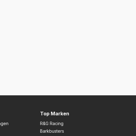
Top Marken
ngen
R&G Racing
Barkbusters