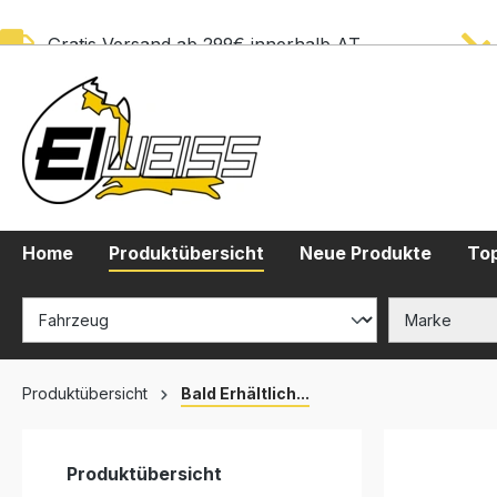
springen
Zur Hauptnavigation springen
Gratis Versand ab 299€ innerhalb AT
Home
Produktübersicht
Neue Produkte
Top
Produktübersicht
Bald Erhältlich...
Produktübersicht