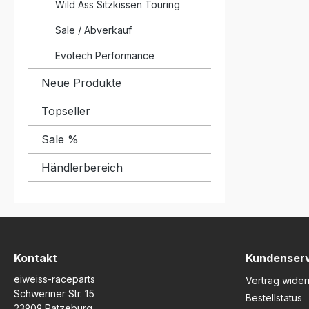
Wild Ass Sitzkissen Touring
Sale / Abverkauf
Evotech Performance
Neue Produkte
Topseller
Sale %
Händlerbereich
Kontakt
Kundenser
eiweiss-raceparts
Vertrag wider
Schweriner Str. 15
Bestellstatus
23909 Ratzeburg