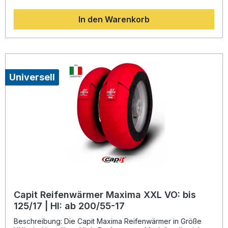
eine optimierte Heizleistung. Mit der exklusiven TNT-
Technologie gewährleistet Capit eine konstante
In den Warenkorb
Temperatur von 85°C ohne Temperaturschwankungen –
ideal für präzises Fahrverhalten und maximale
Reifenperformance auf der Rennstrecke. Das robuste
Außenmaterial aus Teflon ist besonders widerstandsfähig,
während das Innengewebe aus NOMEX Feuer- und
Wasserresistenz bietet. Durch die vorgeformte Passform
lässt sich der Reifenwärmer leicht montieren, und die
Universell
Betriebsanzeige ermöglicht eine einfache Kontrolle. Dank
der radial vernähten Heizdrähte wird die Reifenoberfläche
gleichmäßig auf bis zu 85°C erhitzt, wodurch ein optimales
Gripniveau erreicht wird. TNT-Technologie für konstante
85°C ohne Temperaturschwankungen Robustes Teflon-
Außenmaterial und feuerfestes NOMEX-Innengewebe
Einfaches Handling durch vorgeformte Passform Radial
vernähte Heizdrähte für gleichmäßige Wärmeverteilung
Inklusive eleganter Transporttasche und CE-Prüfung
Lieferumfang: 1 Paar Capit Reifenwärmer Suprema Spina
Mini (VO: 90/90-10, HI: 90/90-10) Elegante Nylontasche zum
Transport Bedienungsanleitung
Capit Reifenwärmer Maxima XXL VO: bis
125/17 | HI: ab 200/55-17
Beschreibung: Die Capit Maxima Reifenwärmer in Größe