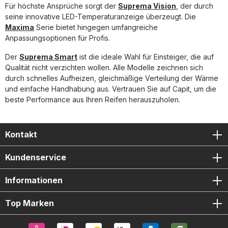
Auspuffwärme. Im Gegensatz zu handelsüblichen PVC-
Für höchste Ansprüche sorgt der
Suprema Vision
, der durch
oder Silikonkabeln bleibt das Profi-Design von Capit auch
seine innovative LED-Temperaturanzeige überzeugt. Die
unter Extrembedingungen standfest. 100 % Made in Italy.
Maxima
Serie bietet hingegen umfangreiche
Professionelle Reifenwärmer für Rennsport und Trackday-
Anpassungsoptionen für Profis.
Einsatz Gleichmäßige Wärmeverteilung dank
Aluminiummembran (Heat Spreader) Integrierter
Der
Suprema Smart
ist die ideale Wahl für Einsteiger, die auf
Temperaturregler – Anzeige und Anpassung direkt am
Qualität nicht verzichten wollen. Alle Modelle zeichnen sich
Gerät PID-Systemsteuerung bis 120 °C für konstante
durch schnelles Aufheizen, gleichmäßige Verteilung der Wärme
Performance Robustes, hitzebeständiges
Gummianschlusskabel Lieferumfang: 1 Paar Capit Maxima
und einfache Handhabung aus. Vertrauen Sie auf Capit, um die
Vision Reifenwärmer (Vorder- & Hinterrad) Integrierter
beste Performance aus Ihren Reifen herauszuholen.
Temperaturregler Anschlusskabel aus hitzebeständigem
Gummi Bedienungsanleitung
Kontakt
Kundenservice
Informationen
Top Marken