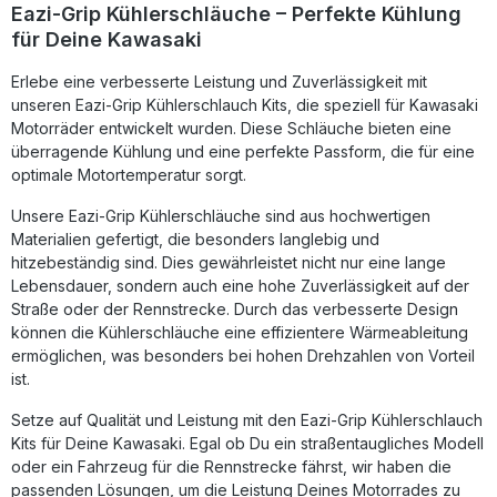
leicht zu reinigen und bleibt auch nach langen
Eazi-Grip Kühlerschläuche – Perfekte Kühlung
Einsatzzeiten flexibel. Das Produkt erfüllt die
für Deine Kawasaki
Anforderungen der SAE J20 R1 Klasse A oder übertrifft sie.
Verbessert die Kühlleistung und senkt die Motortemperatur
Erlebe eine verbesserte Leistung und Zuverlässigkeit mit
um bis zu 5 °C Temperaturbeständig von -50 °C bis +180
°C und druckfest bis 15 bar Mehrlagig verstärkt für
unseren Eazi-Grip Kühlerschlauch Kits, die speziell für Kawasaki
maximale Haltbarkeit Leicht zu reinigen und hitzebeständig
Motorräder entwickelt wurden. Diese Schläuche bieten eine
Ideal für Straßen- und Rennanwendungen Lieferumfang:
überragende Kühlung und eine perfekte Passform, die für eine
Eazi-Grip Silikon Kühlerschlauch Kit Hochwertige
optimale Motortemperatur sorgt.
Schlauchschellen aus Edelstahl
Unsere Eazi-Grip Kühlerschläuche sind aus hochwertigen
Materialien gefertigt, die besonders langlebig und
hitzebeständig sind. Dies gewährleistet nicht nur eine lange
Lebensdauer, sondern auch eine hohe Zuverlässigkeit auf der
Straße oder der Rennstrecke. Durch das verbesserte Design
können die Kühlerschläuche eine effizientere Wärmeableitung
ermöglichen, was besonders bei hohen Drehzahlen von Vorteil
ist.
Setze auf Qualität und Leistung mit den Eazi-Grip Kühlerschlauch
Kits für Deine Kawasaki. Egal ob Du ein straßentaugliches Modell
oder ein Fahrzeug für die Rennstrecke fährst, wir haben die
passenden Lösungen, um die Leistung Deines Motorrades zu