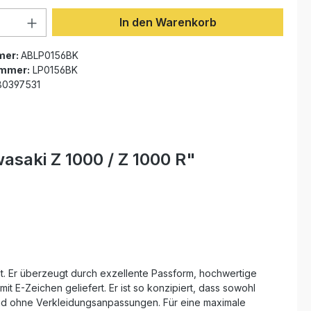
Anzahl: Gib den gewünschten Wert ein 
In den Warenkorb
mer:
ABLP0156BK
ummer:
LP0156BK
0397531
saki Z 1000 / Z 1000 R"
t. Er überzeugt durch exzellente Passform, hochwertige
 E-Zeichen geliefert. Er ist so konzipiert, dass sowohl
und ohne Verkleidungsanpassungen. Für eine maximale