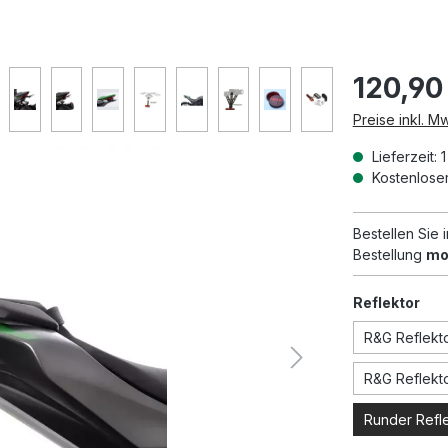
120,90
Preise inkl. M
Lieferzeit: 
Kostenloser
Bestellen Sie
Bestellung
mo
aus
Reflektor
R&G Reflekto
R&G Reflekto
Runder Refle