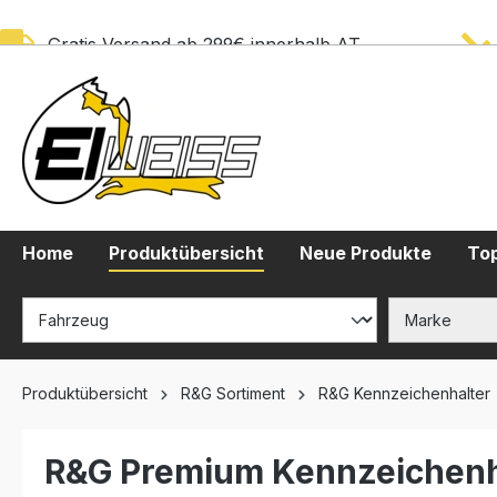
springen
Zur Hauptnavigation springen
Gratis Versand ab 299€ innerhalb AT
Home
Produktübersicht
Neue Produkte
Top
Produktübersicht
R&G Sortiment
R&G Kennzeichenhalter
R&G Premium Kennzeichenha