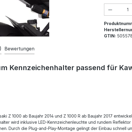
Produkt 
Produktnum
Herstellern
GTIN:
505578
)
Bewertungen
m Kennzeichenhalter passend für Kawa
aki Z 1000 ab Baujahr 2014 und Z 1000 R ab Baujahr 2017 entwickel
ter wird inklusive LED-Kennzeichenleuchte und rundem Reflektor mit
nnen. Durch die Plug-and-Play-Montage gelingt der Einbau schnell 