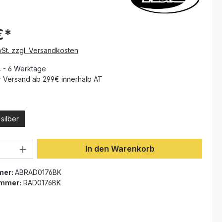
€*
wSt. zzgl. Versandkosten
4 - 6 Werktage
 Versand ab 299€ innerhalb AT
len
silber
Anzahl: Gib den gewünschten Wert ein 
In den Warenkorb
mer:
ABRAD0176BK
ummer:
RAD0176BK