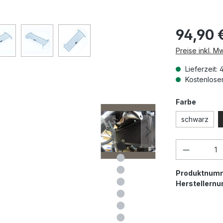
94,90 
Preise inkl. M
Lieferzeit: 
Kostenloser
auswäh
Farbe
schwarz
Produkt 
Produktnum
Herstellern