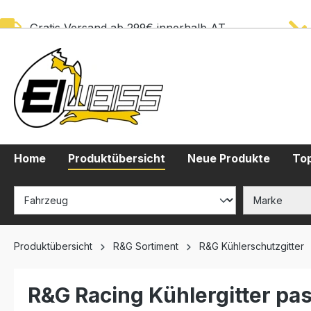
springen
Zur Hauptnavigation springen
Gratis Versand ab 299€ innerhalb AT
Home
Produktübersicht
Neue Produkte
Top
Produktübersicht
R&G Sortiment
R&G Kühlerschutzgitter
R&G Racing Kühlergitter pa