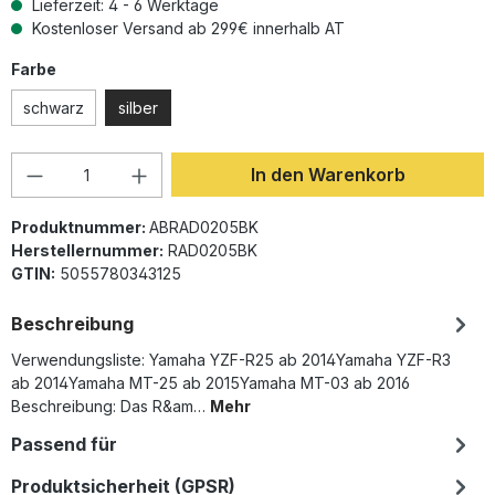
Lieferzeit: 4 - 6 Werktage
Kostenloser Versand ab 299€ innerhalb AT
auswählen
Farbe
schwarz
silber
Produkt Anzahl: Gib den gewünschten Wer
In den Warenkorb
Produktnummer:
ABRAD0205BK
Herstellernummer:
RAD0205BK
GTIN:
5055780343125
Beschreibung
Verwendungsliste: Yamaha YZF-R25 ab 2014Yamaha YZF-R3
ab 2014Yamaha MT-25 ab 2015Yamaha MT-03 ab 2016
Beschreibung: Das R&am…
Mehr
Passend für
Produktsicherheit (GPSR)