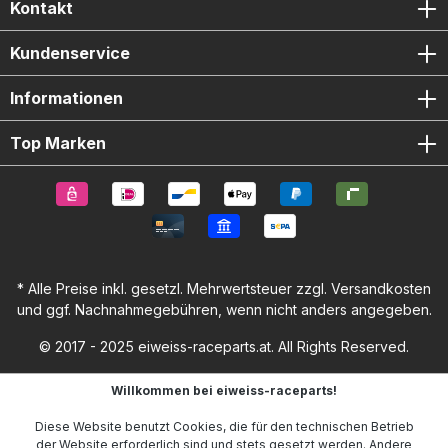
YZF R3 (2019–2022) Lieferumfang: 1x GB Racing
Kontakt
Kupplungsprotektor Montageschrauben für die Installation
Kundenservice
Informationen
Top Marken
* Alle Preise inkl. gesetzl. Mehrwertsteuer zzgl.
Versandkosten
und ggf. Nachnahmegebühren, wenn nicht anders angegeben.
© 2017 - 2025 eiweiss-raceparts.at. All Rights Reserved.
Willkommen bei eiweiss-raceparts!
Diese Website benutzt Cookies, die für den technischen Betrieb
der Website erforderlich sind und stets gesetzt werden. Andere