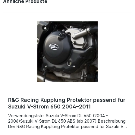
Produktgalerie überspringen
Ähnliche Produkte
R&G Racing Kupplung Protektor passend für
Suzuki V-Strom 650 2004–2011
Verwendungsliste: Suzuki V-Strom DL 650 (2004 -
2006)Suzuki V-Strom DL 650 ABS (ab 2007) Beschreibung:
Der R&G Racing Kupplung Protektor passend für Suzuki V-
Strom 650 (Baujahre 2004–2011) bietet zuverlässigen