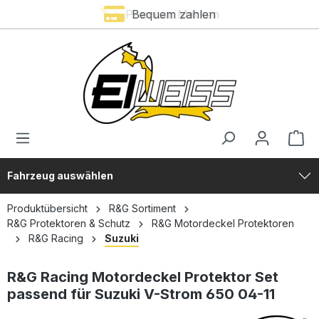
Premium Marken
Bequem zahlen
alt springen
Fahrzeug auswählen
Produktübersicht
R&G Sortiment
R&G Protektoren & Schutz
R&G Motordeckel Protektoren
R&G Racing
Suzuki
R&G Racing Motordeckel Protektor Set
passend für Suzuki V-Strom 650 04-11