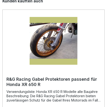
Produktgalerie überspringen
Kunden kauften auch
R&G Racing Gabel Protektoren passend für
Honda XR 650 R
Verwendungsliste: Honda XR 650 R Modelle alle Baujahre
Beschreibung: Die R&G Racing Gabel Protektoren bieten
zuverlässigen Schutz für die Gabel Ihres Motorrads im Falle
eines Sturzes. Durch die versenkten