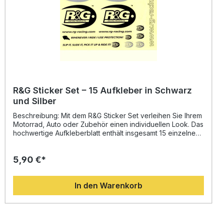
R&G Sticker Set – 15 Aufkleber in Schwarz
und Silber
Beschreibung: Mit dem R&G Sticker Set verleihen Sie Ihrem
Motorrad, Auto oder Zubehör einen individuellen Look. Das
hochwertige Aufkleberblatt enthält insgesamt 15 einzelne
Sticker – 11 in elegantem Schwarz und 4 in edlem Silber.
Dank der langlebigen Klebefläche haften die Sticker
5,90 €*
zuverlässig auf glatten Oberflächen und lassen sich flexibel
anbringen. Ob Garagentor, Werkzeugkasten oder Wand –
gestalten Sie Ihre Umgebung ganz nach Ihren
In den Warenkorb
Vorstellungen. Set mit 15 hochwertigen R&G Aufklebern 11
schwarze und 4 silberne Sticker für vielseitige Anwendung
Langlebiges, wetterfestes Material Ideal für Motorrad, Auto,
Werkstatt oder Wohnraum Einfache Anwendung auf