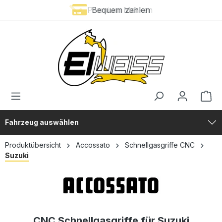
Premium Marken
Bequem zahlen
alt springen
Fahrzeug auswählen
Produktübersicht
Accossato
Schnellgasgriffe CNC
Suzuki
CNC Schnellgasgriffe für Suzuki