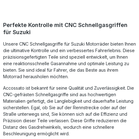
Fahrstil und die gewünschte Gasannahme anpassen. Die
spezielle Teflonbeschichtung im Gleitrohr sorgt dabei für
extrem geringe Reibung und ein besonders feinfühliges
Dosieren der Gasbewegung. Durch die kompakte
Perfekte Kontrolle mit CNC Schnellgasgriffen
Bauweise und das hochwertige Material ist der Gasgriff
für Suzuki
besonders langlebig, leicht und ideal für ambitionierte
Rennstreckeneinsätze geeignet.Die Gaszüge sind
Unsere CNC Schnellgasgriffe für Suzuki Motorräder bieten Ihnen
leichtgängig und lassen sich mit den drei Hubscheiben frei
kombinieren, um das optimale Übersetzungsverhältnis zu
die ultimative Kontrolle und ein verbessertes Fahrerlebnis. Diese
erreichen. Der Kit ersetzt den serienmäßigen Gasgriff
präzisionsgefertigten Teile sind speziell entwickelt, um Ihnen
vollständig und wird montagefertig geliefert.
eine reaktionsschnelle Gasannahme und optimale Leistung zu
Standardmäßig wird die Außenschale in Schwarz geliefert,
bieten. Sie sind ideal für Fahrer, die das Beste aus ihrem
auf Wunsch sind weitere Farben erhältlich. Präzise CNC-
Motorrad herausholen möchten.
gefräster Kurzhubgasgriff aus Ergal-Aluminium Drei
verschiedene Übersetzungen (40, 43, 45 mm) für
Accossato ist bekannt für seine Qualität und Zuverlässigkeit. Die
individuelle Abstimmung Teflonbeschichtung für minimalen
Reibungswiderstand Ideal für den Einsatz auf der
CNC-gefrästen Schnellgasgriffe sind aus hochwertigen
Rennstrecke Leichtgängige und langlebige Mechanik
Materialien gefertigt, die Langlebigkeit und dauerhafte Leistung
Lieferumfang: Accossato Kurzhubgasgriff Kit mit Kabeln
sicherstellen. Egal, ob Sie auf der Rennstrecke oder auf der
Wahlweise schwarze Racing Griffe (links/rechts) oder
Straße unterwegs sind, Sie können sich auf die Effizienz und
Progrip Racing Griffe mit Accossato Logo Drei Hubscheiben
Präzision dieser Teile verlassen. Diese Griffe reduzieren die
(40 / 43 / 45 mm) Montagefertige Außenschale in Schwarz
Distanz des Gasdrehwinkels, wodurch eine schnellere
Beschleunigung ermöglicht wird.