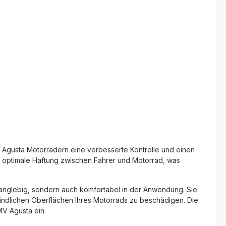
exakt auf die jeweiligen
 Plant
Motorradmodelle abgestimmt.
cing und
Hervorragender Grip durch genoppte
T-Sieger
EVO-Oberfläche Einfaches Anbringen
die Eazi-
dank langlebiger Klebeschicht
seinen
Rutschfest, abriebfest und
lackschonend Fahrzeugspezifische
eunigen
Passform für perfekten Sitz In Schwarz
läche für
oder Klar erhältlich Lieferumfang:
Linkes und rechtes Tank Traction Pad
beschicht
Farbe: schwarz oder klar (wählbar)
Sicht auf
ädigung
raction
V Agusta Motorrädern eine verbesserte Kontrolle und einen
ne optimale Haftung zwischen Fahrer und Motorrad, was
r langlebig, sondern auch komfortabel in der Anwendung. Sie
findlichen Oberflächen Ihres Motorrads zu beschädigen. Die
MV Agusta ein.