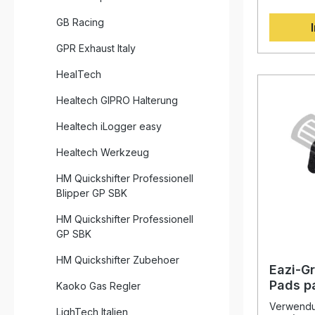
schwarze
Traction
Tanks und
führenden
GB Racing
Lackieru
Superbike
Erscheinu
entwickel
GPR Exhaust Italy
Extrem fl
Qualitätss
eine sportlic
von nur 1
HealTech
Oberfläch
schlankes
Ermüdung Schonende Klebeschich
hervorrag
Healtech GIPRO Halterung
hält siche
genoppte 
entfernen Erhöhte Fahrzeugkontro
maximale
Healtech iLogger easy
beim Anb
Beschleun
Fahrzeugs
Körperbe
Healtech Werkzeug
perfekte Passform 
spürbar – 
Tank Trac
Komfort b
HM Quickshifter Professionell
Farbe: Sc
Fahrweis
Auswahl)
Klebeschi
Blipper GP SBK
einfach m
ihrem Pla
HM Quickshifter Professionell
an. So pro
GP SBK
langlebig
mit optim
HM Quickshifter Zubehoer
Lack und 
Eazi-Gr
passgenau
Pads p
Kaoko Gas Regler
Motorradv
Agusta
somit sof
Verwendun
LighTech Italien