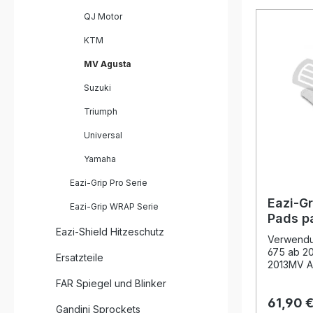
Kontrolle
QJ Motor
nur 1 mm 
sie durch 
KTM
unauffälli
genoppte
MV Agusta
Halt des 
Anbremse
Suzuki
wodurch 
Triumph
deutlich 
entspann
Universal
hochwerti
Pads einf
Yamaha
verrutsch
Lack vor
Eazi-Grip Pro Serie
ist model
bietet ei
Eazi-Gr
Eazi-Grip WRAP Serie
für die 
Pads p
Motorradm
Eazi-Shield Hitzeschutz
Agusta
Rennstrec
Verwendun
Tankpads
675 ab 2
Ersatzteile
Fahrzeugk
2013MV A
Fahrkomfo
2016Hinwe
FAR Spiegel und Blinker
Schwarz o
Herstelle
das Herst
61,90 
Beschreib
Gandini Sprockets