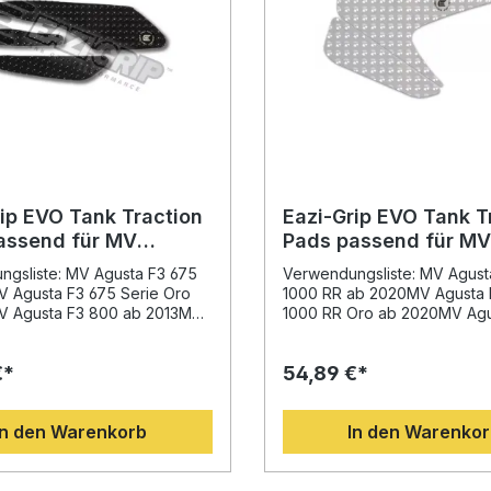
ip EVO Tank Traction
Eazi-Grip EVO Tank T
assend für MV
Pads passend für MV
F3 675 / 800 /
Agusta Brutale 1000 
gsliste: MV Agusta F3 675
Verwendungsliste: MV Agusta
eloce 800
Rush / Oro ab 2020
V Agusta F3 675 Serie Oro
1000 RR ab 2020MV Agusta B
V Agusta F3 800 ab 2013MV
1000 RR Oro ab 2020MV Agu
3 800 AGO ab 2014MV Agusta
Brutale 1000 RR Rush ab 2
erie Oro ab 2013MV Agusta
Agusta Brutale 1000 RS ab
€*
54,89 €*
oce 800 ab 2020
2022Hinweis: Runde Ausspar
ung: Die Eazi-Grip EVO Tank
Hersteller-Logo im Pad entha
Pads wurden in
Beschreibung: Die Eazi-Gri
In den Warenkorb
In den Warenko
arbeit mit führenden
Traction Pads wurden in
 der britischen Superbike-
Zusammenarbeit mit führen
haft entwickelt und bieten
der britischen Superbike-
essionelle Lösung für mehr
Meisterschaft entwickelt. Da