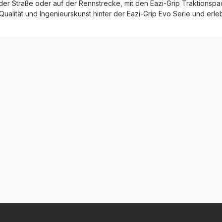
der Straße oder auf der Rennstrecke, mit den Eazi-Grip Traktionspa
 und Lackierung, während
rze Variante dezente
 Qualität und Ingenieurskunst hinter der Eazi-Grip Evo Serie und er
d unauffälligen Stil betont.
es, ergonomisch optimiertes
Grip und Fahrstabilität
t und rückstandsfrei
isch
tten für perfekte Passform
 Montage mit lackschonender
 Satz Eazi-
Tank Traction Pads (links
schwarz