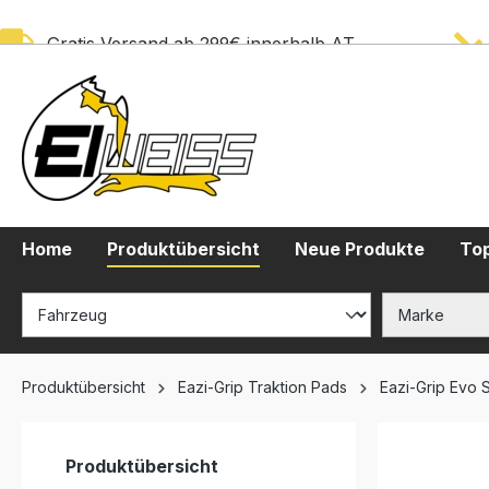
springen
Zur Hauptnavigation springen
Gratis Versand ab 299€ innerhalb AT
Home
Produktübersicht
Neue Produkte
Top
Produktübersicht
Eazi-Grip Traktion Pads
Eazi-Grip Evo 
Produktübersicht