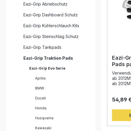
Eazi-Grip Abriebschutz
Eazi-Grip Dashboard Schutz
Eazi-Grip Kühlerschlauch Kits
Eazi-Grip Steinschlag Schutz
Eazi-Grip Tankpads
Eazi-Gr
Eazi-Grip Traktion Pads
Pads p
Eazi-Grip Evo Serie
Agusta 
Verwendun
Superv
ab 2012M
Aprilia
ab 2012M
BMW
Agusta F
F3 800 S
Ducati
54,89 
Supervel
Beschreib
Honda
Traction 
Zusammen
Husqvarna
Rennteams
Meistersc
Kawasaki
eine prof