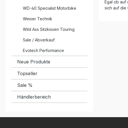
Egal ob auf 
auf Dekor
die schwa
sich auf die
WD-40 Specialist Motorbike
Eleganz un
1 mm dünn
Weiser Technik
Profil Genoppte Oberfläche für
optimalen 
Wild Ass Sitzkissen Touring
Abriebfes
entfernbar Fahrzeugspezif
Sale / Abverkauf
zugeschni
Einfache
Evotech Performance
Klebeschicht Lieferumfang: 1
Grip EVO 
Neue Produkte
und rechts) Farbe wählbar: 
oder klar
Topseller
Sale %
Händlerbereich