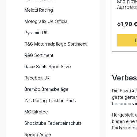
2017)
Version d
800 (201
wird von 
Aussparun
Melotti Racing
genutzt, 
enthalten
mehrfache
EVO Tank 
Motografix UK Official
Die Pads 
61,90 
Zusammen
für ambiti
der briti
Pyramid UK
Kontrolle 
Meistersc
wünschen. Optimierter Halt
kombinier
R&G Motorradpflege Sortiment
Stabilitä
Design mi
Kurven Hochwertiges Material mit
genoppten
R&G Sortiment
langlebige
maximale
Einfache
Beschleun
Race Seats Sport Sitze
Lackbeschädigun
reduziere
schwarz od
Bewegung
Verbes
Racebolt UK
Optik Rennsport-erprobte Qualität aus
und könne
der Briti
sowie prä
Brembo Bremsbeläge
Lieferumfang: 1 Set Ea
Klebeschi
Die Eazi-Gr
Tank Trac
einfache 
gesteigerten
Zas Racing Traktion Pads
wahlweise
Verrutsch
besonders in
Lack. Die
MG Biketec
vorgeschn
Hergestellt 
jeweilige
bieten eine
Sie könne
Shocktube Federbeinschutz
Pads sind ei
rückstand
transparen
Speed Angle